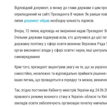
Відповідний документ, в якому до глави держави з цим пр
оприлюднений на сайті Президента 8 червня. Як раніше по
липня
документ зібрав
необхідну кількість підписів.
Вчора, 12 липня, відповідь на звернення надав Президент 
Очільник держави подякував всім, хто долучився до цієї пе
державну політику у сфері освіти визначає Верховна Рада У
орган виконавчої влади у сфері освіти і науки, інші централ
самоврядування.
Крім того, президент акцентував увагу на те, що за україн
самостійно, незалежно та відповідально приймати рішення щ
інших питань, що провадяться в порядку та межах, визначе
Так, згідно постанови Кабінету міністрів України від 24.06
правового режиму воєнного стану в Україні» обласні та Київ
закладів освіти забезпечують організацію початку навчальн