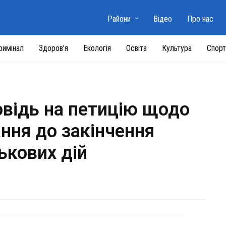
Райони
Відео
Про нас
римінал
Здоров’я
Екологія
Освіта
Культура
Спорт
овідь на петицію щодо
ння до закінчення
ькових дій