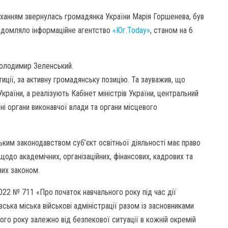
оханням звернулась громадянка України Марія Горшенева, був
відомляло інформаційне агентство
«Юг.Today»
, станом на 6
Володимир Зеленський.
тиції, за активну громадянську позицію. Та зауважив, що
країни, а реалізують Кабінет міністрів України, центральний
ьні органи виконавчої влади та органи місцевого
ським законодавством суб’єкт освітньої діяльності має право
одо академічних, організаційних, фінансових, кадрових та
них законом.
.2022 № 711 «Про початок навчального року під час дії
ська міська військові адміністрації разом із засновниками
ого року залежно від безпекової ситуації в кожній окремій