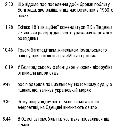
12:33
Що відомо про поселення доби бронзи поблизу
Болграда, яке знайшли під час розкопок у 1960-х
роках
11:28
Екіпаж 18-ї авіаційної комендатури ПК «Південь»
встановив рекорд дальності ураження ворожого
розвідника
10:46
Трьом багатодітним жителькам Ізмаїльського
району присвоїли звання «Мати-героїня»
10:19
У Болградському районі двоє «чорних лісорубів»
отримали вирок суду
9:48
росія вдарила по цивільному іноземному судну з
пшеницею, загинув український моряк
9:30
Чому попри відсутність масованих атак по
енергетиці, на Одещині вимикають світло
8:44
В Одесі автомобіль під час руху провалився під
землю