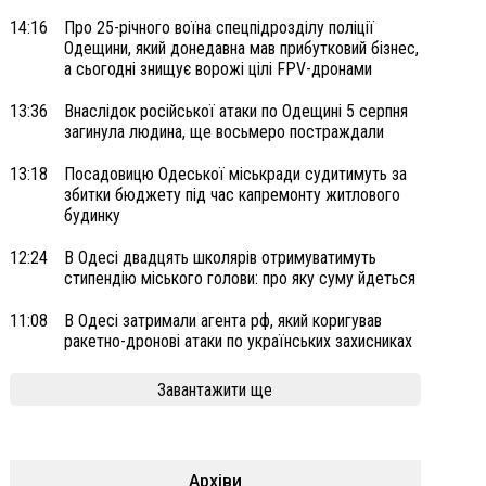
14:16
Про 25-річного воїна спецпідрозділу поліції
Одещини, який донедавна мав прибутковий бізнес,
а сьогодні знищує ворожі цілі FPV-дронами
13:36
Внаслідок російської атаки по Одещині 5 серпня
загинула людина, ще восьмеро постраждали
13:18
Посадовицю Одеської міськради судитимуть за
збитки бюджету під час капремонту житлового
будинку
12:24
В Одесі двадцять школярів отримуватимуть
стипендію міського голови: про яку суму йдеться
11:08
В Одесі затримали агента рф, який коригував
ракетно-дронові атаки по українських захисниках
Завантажити ще
Архіви