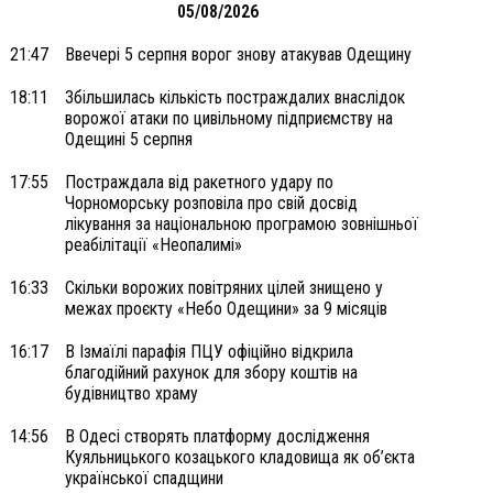
05/08/2026
21:47
Ввечері 5 серпня ворог знову атакував Одещину
18:11
Збільшилась кількість постраждалих внаслідок
ворожої атаки по цивільному підприємству на
Одещині 5 серпня
17:55
Постраждала від ракетного удару по
Чорноморську розповіла про свій досвід
лікування за національною програмою зовнішньої
реабілітації «Неопалимі»
16:33
Скільки ворожих повітряних цілей знищено у
межах проєкту «Небо Одещини» за 9 місяців
16:17
В Ізмаїлі парафія ПЦУ офіційно відкрила
благодійний рахунок для збору коштів на
будівництво храму
14:56
В Одесі створять платформу дослідження
Куяльницького козацького кладовища як об’єкта
української спадщини