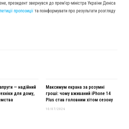
ене, президент звернувся до прем’єр-міністра України Деніса
петиції пропозиції
та поінформувати про результати розгляду
апруги — надійний
Максимум екрана за розумні
ехніки для дому,
гроші: чому вживаний iPhone 14
ємства
Plus став головним хітом сезону
10/07/2026