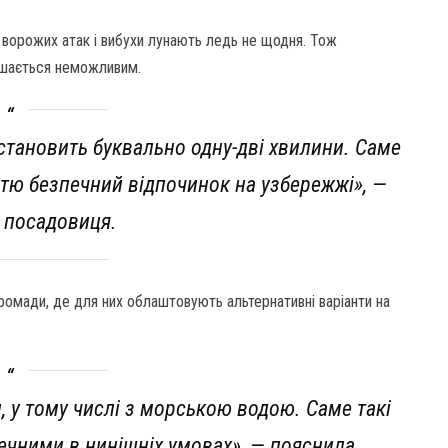
х ворожих атак і вибухи лунають ледь не щодня. Тож
ишається неможливим.
 становить буквально одну-дві хвилини. Саме
тю безпечний відпочинок на узбережжі», —
 посадовиця.
ромади, де для них облаштовують альтернативні варіанти на
 у тому числі з морською водою. Саме такі
ечними в нинішніх умовах», — пояснила