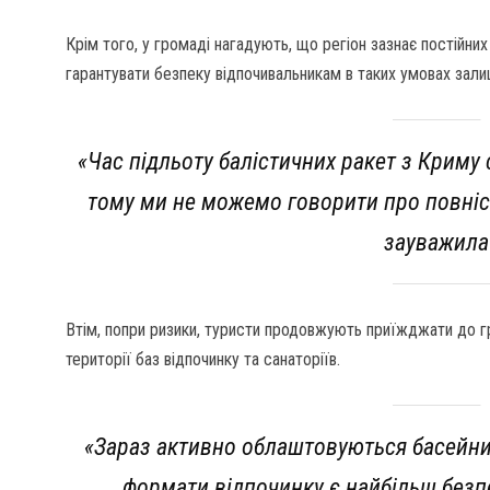
Крім того, у громаді нагадують, що регіон зазнає постійни
гарантувати безпеку відпочивальникам в таких умовах зал
«Час підльоту балістичних ракет з Криму
тому ми не можемо говорити про повніс
зауважила
Втім, попри ризики, туристи продовжують приїжджати до г
території баз відпочинку та санаторіїв.
«Зараз активно облаштовуються басейни,
формати відпочинку є найбільш безп