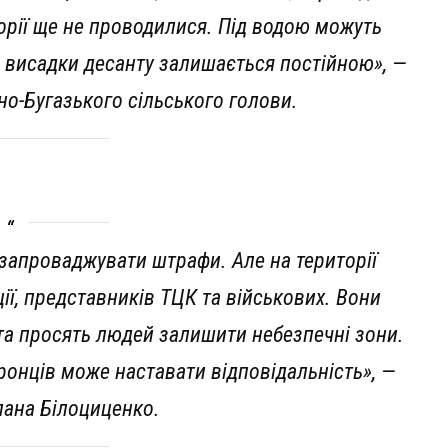
орії ще не проводилися. Під водою можуть
а висадки десанту залишається постійною», —
но-Бугазького сільського голови.
запроваджувати штрафи. Але на території
ії, представників ТЦК та військових. Вони
та просять людей залишити небезпечні зони.
ронців може наставати відповідальність», —
лана Білоциценко.