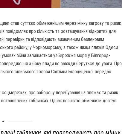
щини став суттєво обмеженішим через мінну загрозу та ризик
я повідомляє про кількість та розташування відкритих для
хідні перевірки та відповідають визначеним безпековим
ського району, у Чорноморську, а також низка пляжів Одеси.
в умовах війни залишається узбережжя моря у Білгород-
і попередження з боку влади не завжди беруться до уваги. Про
зького сільського голови Світлана Білоциценко, передає
 у соцмережах, про заборону перебування на пляжах та ризик
на встановлених табличках. Однак повністю обмежити доступ
овлені таблички, які попереджають про мінну