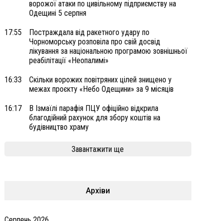
ворожої атаки по цивільному підприємству на
Одещині 5 серпня
17:55
Постраждала від ракетного удару по
Чорноморську розповіла про свій досвід
лікування за національною програмою зовнішньої
реабілітації «Неопалимі»
16:33
Скільки ворожих повітряних цілей знищено у
межах проєкту «Небо Одещини» за 9 місяців
16:17
В Ізмаїлі парафія ПЦУ офіційно відкрила
благодійний рахунок для збору коштів на
будівництво храму
Завантажити ще
Архіви
Серпень 2026