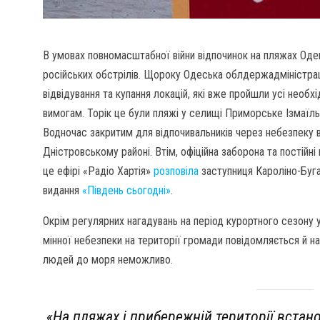
В умовах повномасштабної війни відпочинок на пляжах Оде
російських обстрілів. Щороку Одеська облдержадміністраці
відвідування та купання локацій, які вже пройшли усі необ
вимогам. Торік це були пляжі у селищі Приморське Ізмаїль
Водночас закритим для відпочивальників через небезпеку 
Дністровському районі. Втім, офіційна заборона та постійн
це ефірі «Радіо Хартія»
розповіла
заступниця Кароліно-Буга
видання
«Південь сьогодні»
.
Окрім регулярних нагадувань на період курортного сезону
мінної небезпеки на території громади повідомляється й 
людей до моря неможливо.
«На пляжах і прибережній території встан