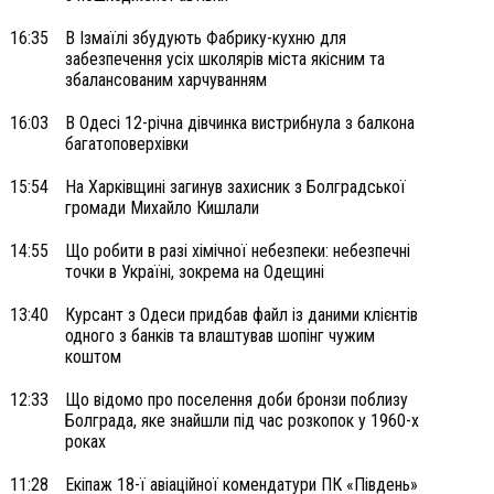
16:35
В Ізмаїлі збудують Фабрику-кухню для
забезпечення усіх школярів міста якісним та
збалансованим харчуванням
16:03
В Одесі 12-річна дівчинка вистрибнула з балкона
багатоповерхівки
15:54
На Харківщині загинув захисник з Болградської
громади Михайло Кишлали
14:55
Що робити в разі хімічної небезпеки: небезпечні
точки в Україні, зокрема на Одещині
13:40
Курсант з Одеси придбав файл із даними клієнтів
одного з банків та влаштував шопінг чужим
коштом
12:33
Що відомо про поселення доби бронзи поблизу
Болграда, яке знайшли під час розкопок у 1960-х
роках
11:28
Екіпаж 18-ї авіаційної комендатури ПК «Південь»