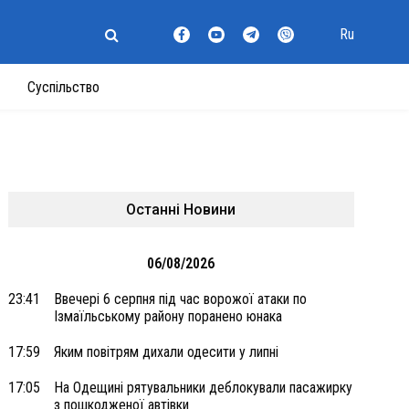
Ru
Суспільство
Останні Новини
06/08/2026
23:41
Ввечері 6 серпня під час ворожої атаки по
Ізмаїльському району поранено юнака
17:59
Яким повітрям дихали одесити у липні
17:05
На Одещині рятувальники деблокували пасажирку
з пошкодженої автівки