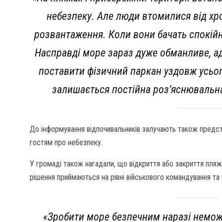
небезпеку. Але люди втомилися від хро
розвантаження. Коли вони бачать спокійн
Насправді море зараз дуже обманливе, а
поставити фізичний паркан уздовж усьо
залишається постійна роз’яснювальна
До інформування відпочивальників залучають також предст
гостям про небезпеку.
У громаді також нагадали, що відкриття або закриття пляж
рішення приймаються на рівні військового командування та 
«Зробити море безпечним наразі неможл