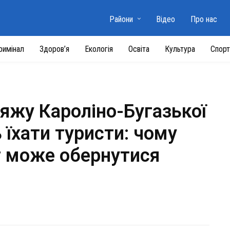
Райони
Відео
Про нас
римінал
Здоров’я
Екологія
Освіта
Культура
Спорт
ляжу Кароліно-Бугазької
їхати туристи: чому
т може обернутися