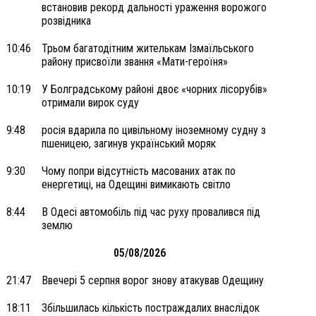
встановив рекорд дальності ураження ворожого
розвідника
10:46
Трьом багатодітним жителькам Ізмаїльського
району присвоїли звання «Мати-героїня»
10:19
У Болградському районі двоє «чорних лісорубів»
отримали вирок суду
9:48
росія вдарила по цивільному іноземному судну з
пшеницею, загинув український моряк
9:30
Чому попри відсутність масованих атак по
енергетиці, на Одещині вимикають світло
8:44
В Одесі автомобіль під час руху провалився під
землю
05/08/2026
21:47
Ввечері 5 серпня ворог знову атакував Одещину
18:11
Збільшилась кількість постраждалих внаслідок