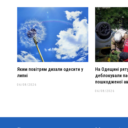
Яким повітрям дихали одесити у
На Одещині рят
липні
деблокували па
пошкодженої ав
06/08/2026
06/08/2026