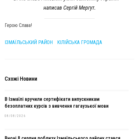
написав Сергій Мергут.
Герою Слава!
ІЗМАЇЛЬСЬКИЙ РАЙОН
КІЛІЙСЬКА ГРОМАДА
Схожі Новини
В Ізмаїлі вручили сертифікати випускникам
безоплатних курсів з вивчення гагаузької мови
08/08/2026
Вночі 8 серпня поблизу Ізмаїльського району стався