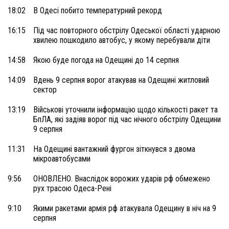
18:02
В Одесі побито температурний рекорд
16:15
Під час повторного обстрілу Одеської області ударною
хвилею пошкодило автобус, у якому перебували діти
14:58
Якою буде погода на Одещині до 14 серпня
14:09
Вдень 9 серпня ворог атакував на Одещині житловий
сектор
13:19
Військові уточнили інформацію щодо кількості ракет та
БпЛА, які задіяв ворог під час нічного обстрілу Одещини
9 серпня
11:31
На Одещині вантажний фургон зіткнувся з двома
мікроавтобусами
9:56
ОНОВЛЕНО. Внаслідок ворожих ударів рф обмежено
рух трасою Одеса-Рені
9:10
Якими ракетами армія рф атакувала Одещину в ніч на 9
серпня