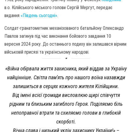
в.о. Кілійського міського голови Сергій Мергут, передає
видання
«Південь сьогодні»
.
Солдат-гранатометник механізованого батальйону Олександр
Павлов загинув під час виконання бойового завдання 10
вересня 2024 року. До останнього подиху він залишався вірним
військовій присязі та українському народові.
«Війна обірвала життя захисника, який віддав за Україну
найцінніше. Світла пам’ять про нашого воїна назавжди
залишиться в серцях кожного жителя Кілійщини.
Від імені всієї громади висловлюю щирі співчуття
рідним та близьким загиблого Героя. Поділяємо біль
непоправної втрати та схиляємо голови в глибокій
скорботі.
Вічна слава і низький уклін захиснику України!» –