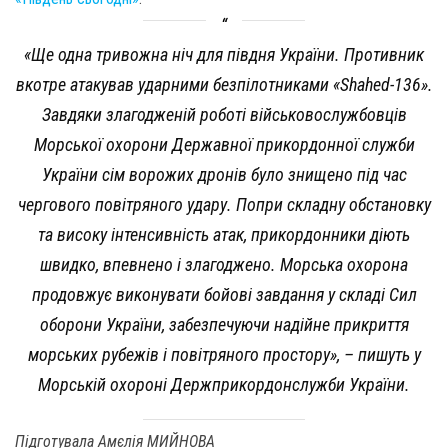
«Ще одна тривожна ніч для півдня України. Противник
вкотре атакував ударними безпілотниками «Shahed-136».
Завдяки злагодженій роботі військовослужбовців
Морської охорони Державної прикордонної служби
України сім ворожих дронів було знищено під час
чергового повітряного удару. Попри складну обстановку
та високу інтенсивність атак, прикордонники діють
швидко, впевнено і злагоджено. Морська охорона
продовжує виконувати бойові завдання у складі Сил
оборони України, забезпечуючи надійне прикриття
морських рубежів і повітряного простору», – пишуть у
Морській охороні Держприкордонслужби України.
Підготувала Амєлія МИЙНОВА