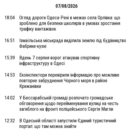
07/08/2026
18:04
Огляд дороги Одеса-Рені в межах села Орлівка: що
зроблено для безпеки школярів в умовах зростання
трафіку вантажівок
16:51
Ізмаїльська міськрада виділила землю під будівництво
Фабрики-кухні
15:39
Вдень 7 серпня ворог атакував спортивну
інфраструктуру в Одесі
14:53
Екоінспектори перевірили інформацію про можливе
повторне забруднення Чорного моря в районі
Крижанівки
14:02
У Бессарабській громаді розпочато громадське
обговорення щодо перейменування вулиці на честь
загиблого на фронті поліцейського Сергія Магли
12:32
В Одеській області запустили Єдиний туристичний
портал: що там можна знайти