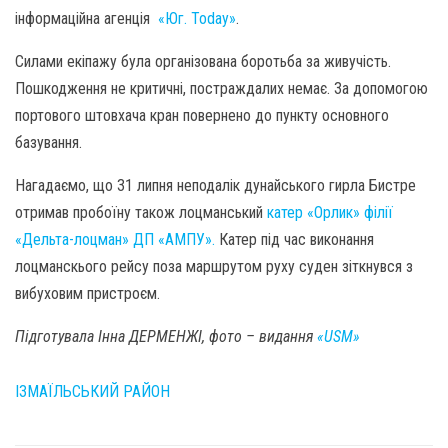
інформаційна агенція
«Юг. Today»
.
Силами екіпажу була організована боротьба за живучість.
Пошкодження не критичні, постраждалих немає. За допомогою
портового штовхача кран повернено до пункту основного
базування.
Нагадаємо, що 31 липня неподалік дунайського гирла Бистре
отримав пробоїну також лоцманський
катер «Орлик» філії
«Дельта-лоцман» ДП «АМПУ».
Катер під час виконання
лоцманскього рейсу поза маршрутом руху суден зіткнувся з
вибуховим пристроєм.
Підготувала Інна ДЕРМЕНЖІ, фото – видання
«USM»
ІЗМАЇЛЬСЬКИЙ РАЙОН