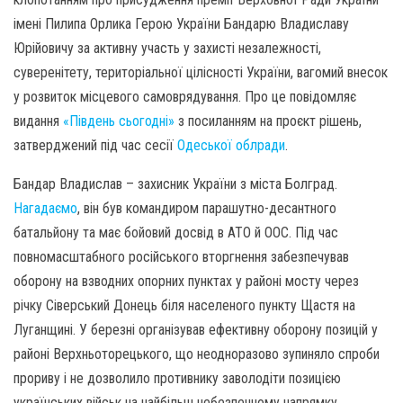
імені Пилипа Орлика Герою України Бандарю Владиславу
Юрійовичу за активну участь у захисті незалежності,
суверенітету, територіальної цілісності України, вагомий внесок
у розвиток місцевого самоврядування. Про це повідомляє
видання
«Південь сьогодні»
з посиланням на проєкт рішень,
затверджений під час сесії
Одеської облради
.
Бандар Владислав – захисник України з міста Болград.
Нагадаємо
, він був командиром парашутно-десантного
батальйону та має бойовий досвід в АТО й ООС. Під час
повномасштабного російського вторгнення забезпечував
оборону на взводних опорних пунктах у районі мосту через
річку Сіверський Донець біля населеного пункту Щастя на
Луганщині. У березні організував ефективну оборону позицій у
районі Верхньоторецького, що неодноразово зупиняло спроби
прориву і не дозволило противнику заволодіти позицією
українських військ на найбільш небезпечному напрямку