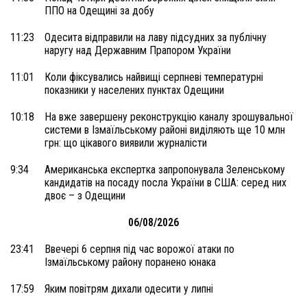
ППО на Одещині за добу
11:23
Одесита відправили на лаву підсудних за публічну
наругу над Державним Прапором України
11:01
Коли фіксувались найвищі серпневі температурні
показники у населених пунктах Одещини
10:18
На вже завершену реконструкцію каналу зрошувальної
системи в Ізмаїльському районі виділяють ще 10 млн
грн: що цікавого виявили журналісти
9:34
Американська експертка запропонувала Зеленському
кандидатів на посаду посла України в США: серед них
двоє – з Одещини
06/08/2026
23:41
Ввечері 6 серпня під час ворожої атаки по
Ізмаїльському району поранено юнака
17:59
Яким повітрям дихали одесити у липні