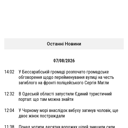
Останні Новини
07/08/2026
14:02
У Бессарабській громаді розпочато громадське
обговорення щодо перейменування вулиці на честь
загиблого на фронті поліцейського Сергія Магли
12:32
В Одеській області запустили Єдиний туристичний
портал: що там можна знайти
12:04
У Чорному морі внаслідок вибуху загинув чоловік, ще
двоє жінок постраждали
11:38
Понад чотири десятки ворожих цілей знищили сили