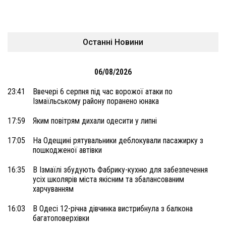
Останні Новини
06/08/2026
23:41
Ввечері 6 серпня під час ворожої атаки по
Ізмаїльському району поранено юнака
17:59
Яким повітрям дихали одесити у липні
17:05
На Одещині рятувальники деблокували пасажирку з
пошкодженої автівки
16:35
В Ізмаїлі збудують Фабрику-кухню для забезпечення
усіх школярів міста якісним та збалансованим
харчуванням
16:03
В Одесі 12-річна дівчинка вистрибнула з балкона
багатоповерхівки