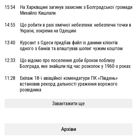
15:54
На Харківщині загинув захисник з Болградської громади
Михайло Кишлали
14:55
Що робити в разі хімічної небезпеки: небезпечні точки в
Україні, зокрема на Одещині
13:40
Курсант з Одеси придбав файл із даними клієнтів
одного з банків та влаштував шопінг чужим коштом
12:33
Що відомо про поселення доби бронзи поблизу
Болграда, яке знайшли під час розкопок у 1960-х роках
11:28
Екіпаж 18-ї авіаційної комендатури ПК «Південь»
встановив рекорд дальності ураження ворожого
розвідника
Завантажити ще
Архіви