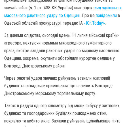
кримінальне провадження за фактом порушення законів та
звичаїв війни (ч. 1 ст. 438 КК України) внаслідок
сьогоднішнього
масованого ракетного удару по Одещині
. Про це
повідомили
в
Одеській обласній прокуратурі, передає ІА
«Юг.Today»
.
За даними слідства, сьогодні вдень, 11 липня військові країни-
агресора, нехтуючи нормами міжнародного гуманітарного
права, вкотре завдали ракетних ударів по мирному населенню
Одещини, зокрема, окупанти обстріляли курортне селище у
Білгород-Дністровському районі.
Через ракетні удари значних руйнувань зазнали житловий
будинок та складське приміщення, що належить Білгород-
Дністровському морському торгівельному порту.
Також в радіусі одного кілометру від місць вибуху у житлових
будинках та господарських будівлях пошкоджено стіни,
покрівлю та вибито вікна. Зазнали руйнувань щонайменше п’ять