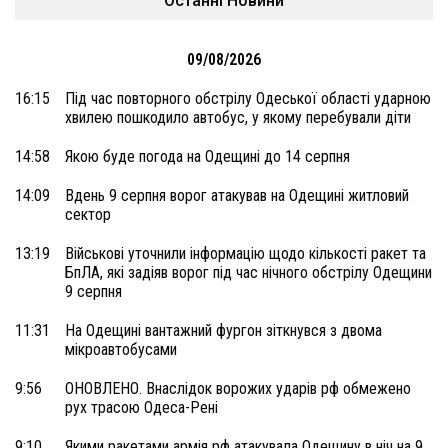
Останні Новини
09/08/2026
16:15
Під час повторного обстрілу Одеської області ударною
хвилею пошкодило автобус, у якому перебували діти
14:58
Якою буде погода на Одещині до 14 серпня
14:09
Вдень 9 серпня ворог атакував на Одещині житловий
сектор
13:19
Військові уточнили інформацію щодо кількості ракет та
БпЛА, які задіяв ворог під час нічного обстрілу Одещини
9 серпня
11:31
На Одещині вантажний фургон зіткнувся з двома
мікроавтобусами
9:56
ОНОВЛЕНО. Внаслідок ворожих ударів рф обмежено
рух трасою Одеса-Рені
9:10
Якими ракетами армія рф атакувала Одещину в ніч на 9