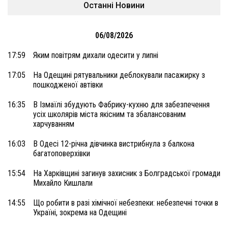
Останні Новини
06/08/2026
17:59
Яким повітрям дихали одесити у липні
17:05
На Одещині рятувальники деблокували пасажирку з
пошкодженої автівки
16:35
В Ізмаїлі збудують Фабрику-кухню для забезпечення
усіх школярів міста якісним та збалансованим
харчуванням
16:03
В Одесі 12-річна дівчинка вистрибнула з балкона
багатоповерхівки
15:54
На Харківщині загинув захисник з Болградської громади
Михайло Кишлали
14:55
Що робити в разі хімічної небезпеки: небезпечні точки в
Україні, зокрема на Одещині