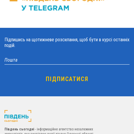
Підпишись на щотижневе розсилання, щоб бути в курсі останніх
подій.
Південь сьогодні
- інформаційне агентство незалежних
журналістів, яке висвітлює події півдня Одеської області.