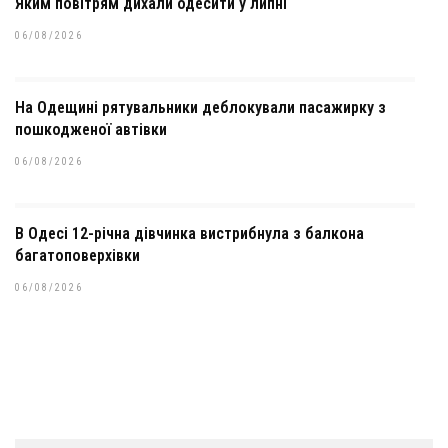
Яким повітрям дихали одесити у липні
06/08/2026
На Одещині рятувальники деблокували пасажирку з
пошкодженої автівки
06/08/2026
В Одесі 12-річна дівчинка вистрибнула з балкона
багатоповерхівки
06/08/2026