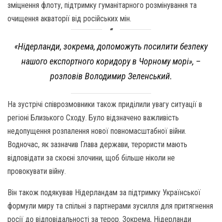
зміцнення флоту, підтримку гуманітарного розмінування та
очищення акваторії від російських мін.
«Нідерланди, зокрема, допоможуть посилити безпеку
нашого експортного коридору в Чорному морі», –
розповів Володимир Зеленський.
На зустрічі співрозмовники також приділили увагу ситуації в
регіоні Близького Сходу. Було відзначено важливість
недопущення розпалення нової повномасштабної війни.
Водночас, як зазначив Глава держави, терористи мають
відповідати за скоєні злочини, щоб більше ніколи не
провокувати війну.
Він також подякував Нідерландам за підтримку Української
формули миру та спільні з партнерами зусилля для притягнення
росії до відповідальності за терор. Зокрема, Нідерланди