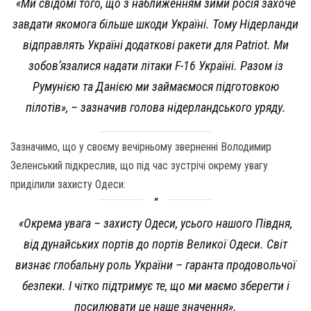
«Ми свідомі того, що з наближенням зими росія захоче
завдати якомога більше шкоди Україні. Тому Нідерланди
відправлять Україні додаткові ракети для Patriot. Ми
зобов’язалися надати літаки F-16 Україні. Разом із
Румунією та Данією ми займаємося підготовкою
пілотів», – зазначив голова нідерландського уряду.
Зазначимо, що у своєму вечірньому зверненні Володимир
Зеленський підкреслив, що під час зустрічі окрему увагу
приділили захисту Одеси:
«Окрема увага – захисту Одеси, усього нашого Півдня,
від дунайських портів до портів Великої Одеси. Світ
визнає глобальну роль України – гаранта продовольчої
безпеки. І чітко підтримує те, що ми маємо зберегти і
посилювати це наше значення».