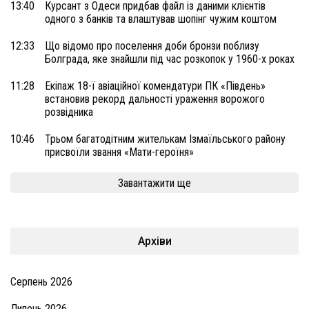
13:40
Курсант з Одеси придбав файл із даними клієнтів
одного з банків та влаштував шопінг чужим коштом
12:33
Що відомо про поселення доби бронзи поблизу
Болграда, яке знайшли під час розкопок у 1960-х роках
11:28
Екіпаж 18-ї авіаційної комендатури ПК «Південь»
встановив рекорд дальності ураження ворожого
розвідника
10:46
Трьом багатодітним жителькам Ізмаїльського району
присвоїли звання «Мати-героїня»
Завантажити ще
Архіви
Серпень 2026
Липень 2026