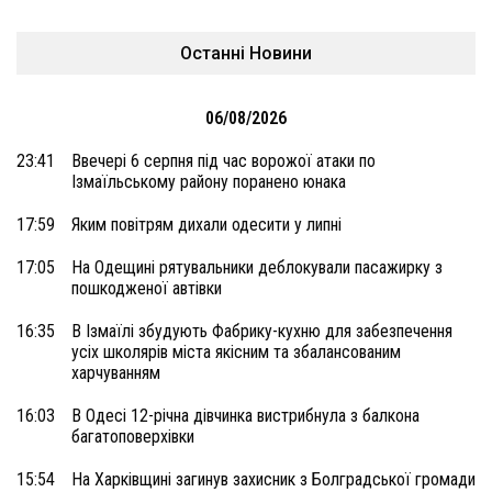
Останні Новини
06/08/2026
23:41
Ввечері 6 серпня під час ворожої атаки по
Ізмаїльському району поранено юнака
17:59
Яким повітрям дихали одесити у липні
17:05
На Одещині рятувальники деблокували пасажирку з
пошкодженої автівки
16:35
В Ізмаїлі збудують Фабрику-кухню для забезпечення
усіх школярів міста якісним та збалансованим
харчуванням
16:03
В Одесі 12-річна дівчинка вистрибнула з балкона
багатоповерхівки
15:54
На Харківщині загинув захисник з Болградської громади