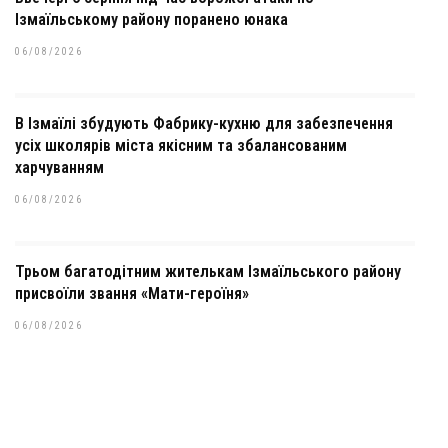
Ізмаїльському району поранено юнака
06/08/2026
В Ізмаїлі збудують Фабрику-кухню для забезпечення
усіх школярів міста якісним та збалансованим
харчуванням
06/08/2026
Трьом багатодітним жителькам Ізмаїльського району
присвоїли звання «Мати-героїня»
06/08/2026