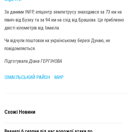
За даними INFP, епіцентр землетрусу знаходився за 73 км на
північ від Бузеу та за 94 км на схід від Брашова. Це приблизно
двісті кілометрів від Ізмаїла.
Чи відчули поштовхи на українському березі Дунаю, не
повідомляється.
Підготувала Діана ГЕРГІНОВА
ІЗМАЇЛЬСЬКИЙ РАЙОН
МИР
Схожі Новини
Ввечері 6 серпня під час ворожої атаки по