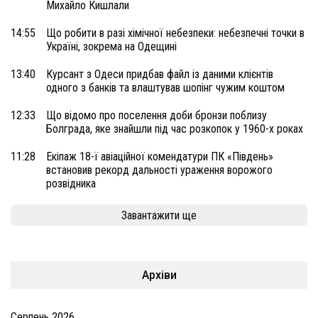
Михайло Кишлали
14:55
Що робити в разі хімічної небезпеки: небезпечні точки в
Україні, зокрема на Одещині
13:40
Курсант з Одеси придбав файл із даними клієнтів
одного з банків та влаштував шопінг чужим коштом
12:33
Що відомо про поселення доби бронзи поблизу
Болграда, яке знайшли під час розкопок у 1960-х роках
11:28
Екіпаж 18-ї авіаційної комендатури ПК «Південь»
встановив рекорд дальності ураження ворожого
розвідника
Завантажити ще
Архіви
Серпень 2026