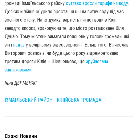
громаді Ізмаїльського району
суттєво зросли тарифи на воду
.
Деяких кілійців обурило зростання цін на питну воду під час
воєнного стану. На їх думку, вартість питної води в Кілії
занадто висока, враховуючи те, що місто розташоване біля
Дунаю. Тому містяни вимагали пояснень у голови громади, які
він і
надав
у вечірньому відеозверненні. Більш того, В’ячеслав
Вікторович розповів, чи буде цього року відремонтована
третина дороги Кілія – Шевченково, що
зруйнована
вантажівками
.
Інна ДЕРМЕНЖІ
ІЗМАЇЛЬСЬКИЙ РАЙОН
КІЛІЙСЬКА ГРОМАДА
Схожі Новини