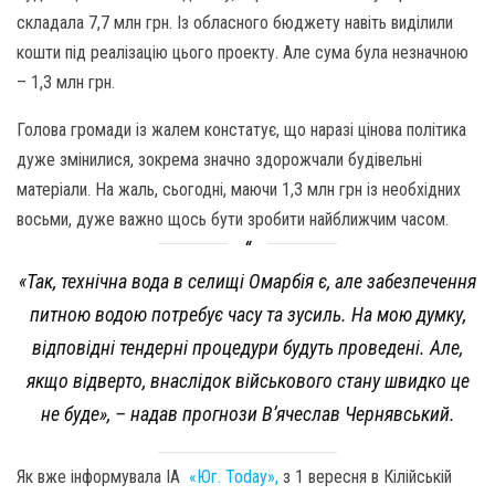
складала 7,7 млн грн. Із обласного бюджету навіть виділили
кошти під реалізацію цього проекту. Але сума була незначною
– 1,3 млн грн.
Голова громади із жалем констатує, що наразі цінова політика
дуже змінилися, зокрема значно здорожчали будівельні
матеріали. На жаль, сьогодні, маючи 1,3 млн грн із необхідних
восьми, дуже важно щось бути зробити найближчим часом.
«Так, технічна вода в селищі Омарбія є, але забезпечення
питною водою потребує часу та зусиль. На мою думку,
відповідні тендерні процедури будуть проведені. Але,
якщо відверто, внаслідок військового стану швидко це
не буде»,
– надав прогнози В’ячеслав Чернявський.
Як вже інформувала ІА
«Юг. Today»,
з 1 вересня в Кілійській