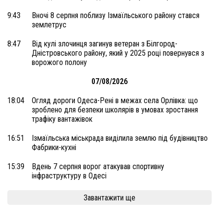
9:43
Вночі 8 серпня поблизу Ізмаїльського району стався
землетрус
8:47
Від кулі злочинця загинув ветеран з Білгород-
Дністровського району, який у 2025 році повернувся з
ворожого полону
07/08/2026
18:04
Огляд дороги Одеса-Рені в межах села Орлівка: що
зроблено для безпеки школярів в умовах зростання
трафіку вантажівок
16:51
Ізмаїльська міськрада виділила землю під будівництво
Фабрики-кухні
15:39
Вдень 7 серпня ворог атакував спортивну
інфраструктуру в Одесі
Завантажити ще