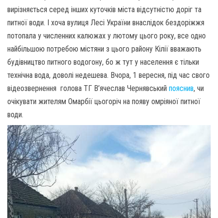
вирізняється серед інших куточків міста відсутністю доріг та
питної води. І хоча вулиця Лесі України внаслідок бездоріжжя
потопала у численних калюжах у лютому цього року, все одно
найбільшою потребою містяни з цього району Кілії вважають
будівництво питного водогону, бо ж тут у населення є тільки
технічна вода, доволі недешева. Вчора, 1 вересня, під час свого
відеозвернення голова ТГ В’ячеслав Чернявський
пояснив
, чи
очікувати жителям Омарбії цьогоріч на появу омріяної питної
води.