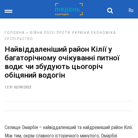
Ru
ГОЛОВНА
»
ВІЙНА РОСІЇ ПРОТИ УКРАЇНИ
ЕКОНОМІКА
СУСПІЛЬСТВО
Найвіддаленіший район Кілії у
багаторічному очікуванні питної
води: чи збудують цьогоріч
обіцяний водогін
12:31 02/09/2022
Селище Омарбія – найвіддаленіший та найдревніший район Кілії.
Між тим, окрім славного історичного минулого, Омарбія