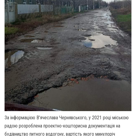
За інформацією В’ячеслава Чернявського, у 2021 році міською
радою розроблена проектно-кошторисна документація на
будівництво питного водогону, вартість якого минулоріч