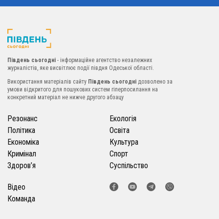
Південь сьогодні
- інформаційне агентство незалежних
журналістів, яке висвітлює події півдня Одеської області.
Використання матеріалів сайту
Південь сьогодні
дозволено за
умови відкритого для пошукових систем гіперпосилання на
конкретний матеріал не нижче другого абзацу
Резонанс
Екологія
Політика
Освіта
Економіка
Культура
Кримінал
Спорт
Здоров’я
Суспільство
Відео
Команда