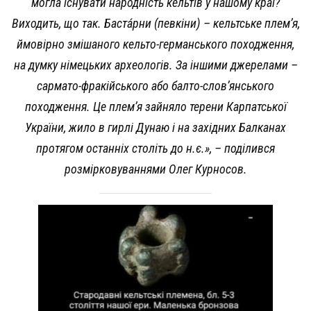
могла існувати народність кельтів у нашому краї?
Виходить, що так. Баста́рни (певкіни) – кельтське плем’я,
ймовірно змішаного кельто-германського походження,
на думку німецьких археологів. За іншими джерелами –
сармато-фракійського або балто-слов’янського
походження. Це плем’я зайняло терени Карпатської
України, жило в гирлі Дунаю і на західних Балканах
протягом останніх століть до н.є.», – поділився
розмірковуваннями Олег Курносов.