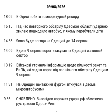
09/08/2026
18:02
В Одесі побито температурний рекорд
16:15
Під час повторного обстрілу Одеської області ударною
хвилею пошкодило автобус, у якому перебували діти
14:58
Якою буде погода на Одещині до 14 серпня
14:09
Вдень 9 серпня ворог атакував на Одещині житловий
сектор
13:19
Військові уточнили інформацію щодо кількості ракет та
БпЛА, які задіяв ворог під час нічного обстрілу Одещини
9 серпня
11:31
На Одещині вантажний фургон зіткнувся з двома
мікроавтобусами
9:56
ОНОВЛЕНО. Внаслідок ворожих ударів рф обмежено
рух трасою Одеса-Рені