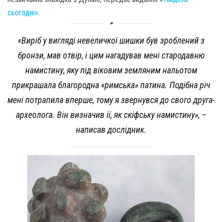
сьогодні»
.
«Виріб у вигляді невеличкої шишки був зроблений з
бронзи, мав отвір, і цим нагадував мені стародавню
намистину, яку під віковим земляним нальотом
прикрашала благородна «римська» патина. Подібна річ
мені потрапила вперше, тому я звернувся до свого друга-
археолога. Він визначив ії, як скіфську намистину», –
написав дослідник.