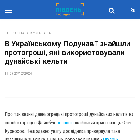
Ru
ГОЛОВНА
»
КУЛЬТУРА
В Українському Подунав’ї знайшли
протогроші, які використовували
дунайські кельти
11:05 23/12/2024
Про так званні давньогрецькі протогроші дунайських кельтів на
своїй сторінці в Фейсбук
розповів
кілійський краєзнавець Олег
Курносов. Нещодавно увагу дослідника привернула така
незвичайна знахідка з Дунаю, передає видання «
Південь