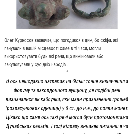
Олег Курносов зазначає, що погодився з цим, бо скіфи, які
панували в нашій місцевості саме в ті часи, могли
використовувати будь які речи, що вимінювали або
закуповували у сусідніх народів .
«І ось нещодавно натрапив на більш точне визначення з
форуму та закордонного аукціону, де подібні речі
визначалися як каблучки, яки мали призначення грошей
(розрахункових одиниць) у 6 ст. до н.е., до появи монет.
Цікаво що саме ось такі речі могли бути протомонетами
Дунайських кельтів. І тоді відразу виникає питання: а чи