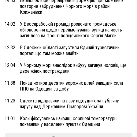
14:53
Екоінспектори перевірили інформацію про можливе
повторне забруднення Чорного моря в районі
Крижанівки
14:02
У Бессарабській громаді розпочато громадське
обговорення щодо перейменування вулиці на честь
загиблого на фронті поліцейського Сергія Магли
12:32
В Одеській області запустили Єдиний туристичний
портал: що там можна знайти
12:04
У Чорному морі внаслідок вибуху загинув чоловік, ще
двоє жінок постраждали
11:38
Понад чотири десятки ворожих цілей знищили сили
ППО на Одещині за добу
11:23
Одесита відправили на лаву підсудних за публічну
наругу над Державним Прапором України
11:01
Коли фіксувались найвищі серпневі температурні
показники у населених пунктах Одещини