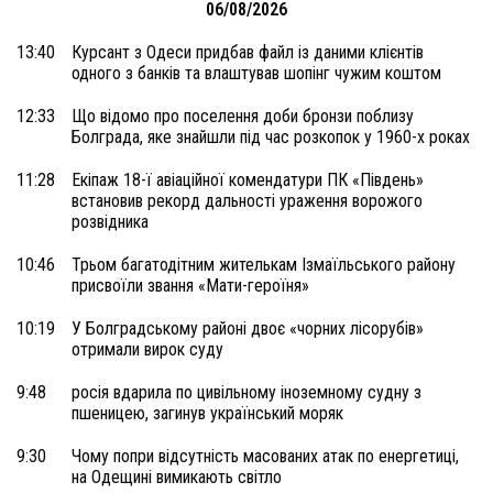
06/08/2026
13:40
Курсант з Одеси придбав файл із даними клієнтів
одного з банків та влаштував шопінг чужим коштом
12:33
Що відомо про поселення доби бронзи поблизу
Болграда, яке знайшли під час розкопок у 1960-х роках
11:28
Екіпаж 18-ї авіаційної комендатури ПК «Південь»
встановив рекорд дальності ураження ворожого
розвідника
10:46
Трьом багатодітним жителькам Ізмаїльського району
присвоїли звання «Мати-героїня»
10:19
У Болградському районі двоє «чорних лісорубів»
отримали вирок суду
9:48
росія вдарила по цивільному іноземному судну з
пшеницею, загинув український моряк
9:30
Чому попри відсутність масованих атак по енергетиці,
на Одещині вимикають світло