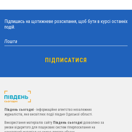
Підпишись на щотижневе розсилання, щоб бути в курсі останніх
подій.
Південь сьогодні
- інформаційне агентство незалежних
журналістів, яке висвітлює події півдня Одеської області.
Використання матеріалів сайту
Південь сьогодні
дозволено за
умови відкритого для пошукових систем гіперпосилання на
конкретний матеріал не нижче другого абзацу