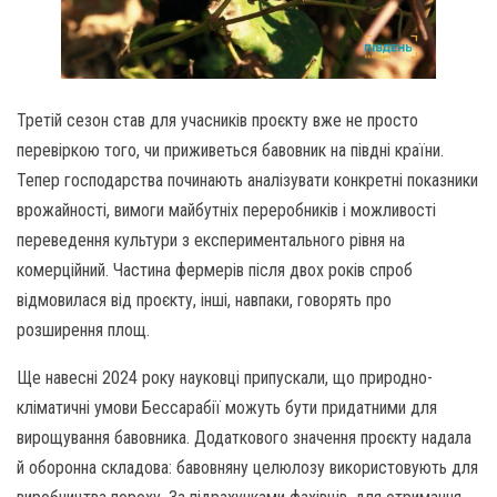
Третій сезон став для учасників проєкту вже не просто
перевіркою того, чи приживеться бавовник на півдні країни.
Тепер господарства починають аналізувати конкретні показники
врожайності, вимоги майбутніх переробників і можливості
переведення культури з експериментального рівня на
комерційний. Частина фермерів після двох років спроб
відмовилася від проєкту, інші, навпаки, говорять про
розширення площ.
Ще навесні 2024 року науковці припускали, що природно-
кліматичні умови Бессарабії можуть бути придатними для
вирощування бавовника. Додаткового значення проєкту надала
й оборонна складова: бавовняну целюлозу використовують для