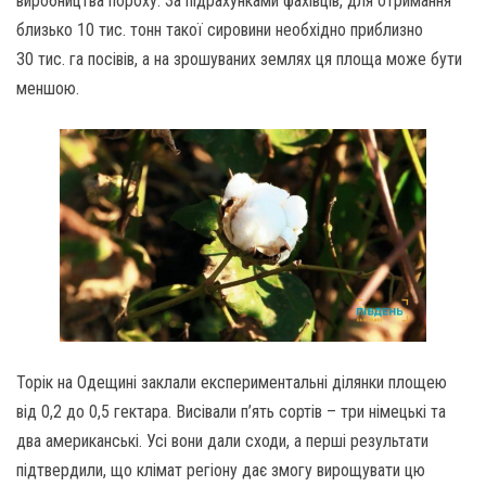
виробництва пороху. За підрахунками фахівців, для отримання
близько 10 тис. тонн такої сировини необхідно приблизно
30 тис. га посівів, а на зрошуваних землях ця площа може бути
меншою.
Торік на Одещині заклали експериментальні ділянки площею
від 0,2 до 0,5 гектара. Висівали п’ять сортів – три німецькі та
два американські. Усі вони дали сходи, а перші результати
підтвердили, що клімат регіону дає змогу вирощувати цю