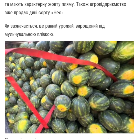
та мають характерну жовту пляму. Також агропідприємство
вже продає дині сорту «Нео».
Як зазначається, це ранній урожай, вирощений під
мульчувальною плівкою.