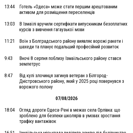
13:44
Готель «Одеса» може стати першим арештованим
активом для розміщення переселенців
13:03
В Ізмаїлі вручили сертифікати випускникам безоплатних
курсів з вивчення гагаузької мови
11:21
Воїн з Болградського району виявляє ворожі ракети і
шахеди та планує подальший професійний розвиток
9:43
Вночі 8 серпня поблизу Ізмаїльського району стався
землетрус
8:47
Від кулі злочинця загинув ветеран з Білгород-
Дністровського району, який у 2025 році повернувся з
ворожого полону
07/08/2026
18:04
Огляд дороги Одеса-Рені в межах села Орлівка: що
зроблено для безпеки школярів в умовах зростання
трафіку вантажівок
16:51
Ізмаїльська міськрада виділила землю під будівництво