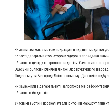
Як зазначається, з метою покращення надання медичної до
області департаментом охорони здоров’я проведена значн
обласного центру нефрології та діалізу. Саме в якості пер
Одеській обласній клінічній лікарні як структурного підрозді
Подільську та Білгороді-Дністровському. Дані зміни відбу
Як зауважили в департаменті, запропоноване реформування
обласного бюджетів.
Учасники зустрічі проаналізували існуючий маршрут пацієн