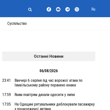
Ru
Суспільство
Останні Новини
06/08/2026
23:41
Ввечері 6 серпня під час ворожої атаки по
Ізмаїльському району поранено юнака
17:59
Яким повітрям дихали одесити у липні
17:05
На Одещині рятувальники деблокували пасажирку
з пошкодженої автівки