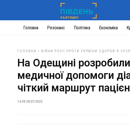
Головна
Резонанс
Політика
Економіка
К
ГОЛОВНА
»
ВІЙНА РОСІЇ ПРОТИ УКРАЇНИ
ЗДОРОВ'Я
СУС
На Одещині розробили 
медичної допомоги ді
чіткий маршрут пацієнт
14:38 20/07/2022