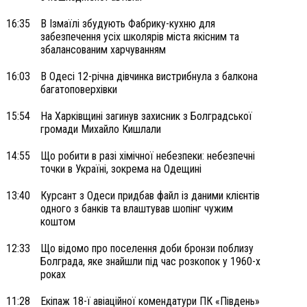
16:35
В Ізмаїлі збудують Фабрику-кухню для
забезпечення усіх школярів міста якісним та
збалансованим харчуванням
16:03
В Одесі 12-річна дівчинка вистрибнула з балкона
багатоповерхівки
15:54
На Харківщині загинув захисник з Болградської
громади Михайло Кишлали
14:55
Що робити в разі хімічної небезпеки: небезпечні
точки в Україні, зокрема на Одещині
13:40
Курсант з Одеси придбав файл із даними клієнтів
одного з банків та влаштував шопінг чужим
коштом
12:33
Що відомо про поселення доби бронзи поблизу
Болграда, яке знайшли під час розкопок у 1960-х
роках
11:28
Екіпаж 18-ї авіаційної комендатури ПК «Південь»