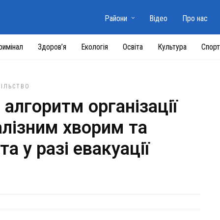
Райони
Відео
Про нас
римінал
Здоров’я
Екологія
Освіта
Культура
Спорт
ПІЛЬСТВО
алгоритм організації
алізним хворим та
а у разі евакуації