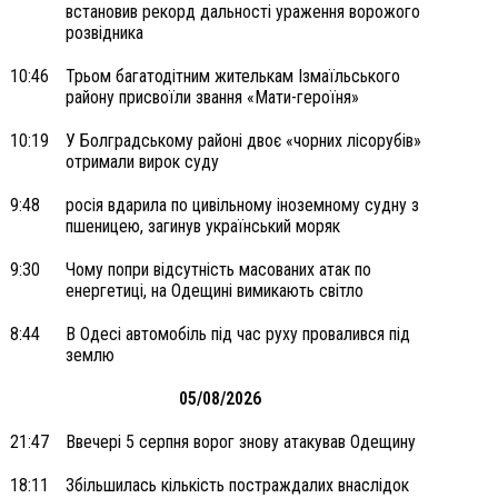
встановив рекорд дальності ураження ворожого
розвідника
10:46
Трьом багатодітним жителькам Ізмаїльського
району присвоїли звання «Мати-героїня»
10:19
У Болградському районі двоє «чорних лісорубів»
отримали вирок суду
9:48
росія вдарила по цивільному іноземному судну з
пшеницею, загинув український моряк
9:30
Чому попри відсутність масованих атак по
енергетиці, на Одещині вимикають світло
8:44
В Одесі автомобіль під час руху провалився під
землю
05/08/2026
21:47
Ввечері 5 серпня ворог знову атакував Одещину
18:11
Збільшилась кількість постраждалих внаслідок