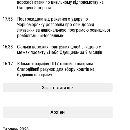
ворожої атаки по цивільному підприємству на
Одещині 5 серпня
17:55
Постраждала від ракетного удару по
Чорноморську розповіла про свій досвід
лікування за національною програмою зовнішньої
реабілітації «Неопалимі»
16:33
Скільки ворожих повітряних цілей знищено у
межах проєкту «Небо Одещини» за 9 місяців
16:17
В Ізмаїлі парафія ПЦУ офіційно відкрила
благодійний рахунок для збору коштів на
будівництво храму
Завантажити ще
Архіви
Серпень 2026