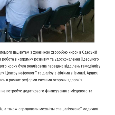
помоги пацієнтам з хронічною хворобою нирок в Одеській
а робота в напрямку розвитку та удосконалення Одеського
шого кроку була реалізована передача відділень гемодіалізу
лу Центру нефрології та діалізу з філіями в Ізмаїлі, Арцизі,
лись в рамках реформи системи охорони здоров’я.
 не потребує додаткового фінансування з місцевого та
тів, а також опрацювали механізм спеціалізованої медичної