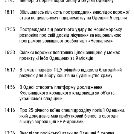
21:47
Ввечері 5 серпня ворог знову атакував Одещину
18:11
Збільшилась кількість постраждалих внаслідок ворожої
атаки по цивільному підприємству на Одещині 5 серпня
17:55
Постраждала від ракетного удару по Чорноморську
розповіла про свій досвід лікування за національною
програмою зовнішньої реабілітації «Неопалимі»
16:33
Скільки ворожих повітряних цілей знищено у межах
проєкту «Небо Одещини» за 9 місяців
16:17
В Ізмаїлі парафія ПЦУ офіційно відкрила благодійний
рахунок для збору коштів на будівництво храму
14:56
В Одесі створять платформу дослідження
Куяльницького козацького кладовища як об’єкта
української спадщини
14:16
Про 25-річного воїна спецпідрозділу поліції Одещини,
який донедавна мав прибутковий бізнес, а сьогодні
знищує ворожі цілі FPV-дронами
13:36
Внаслідок російської атаки по Одещині 5 серпня