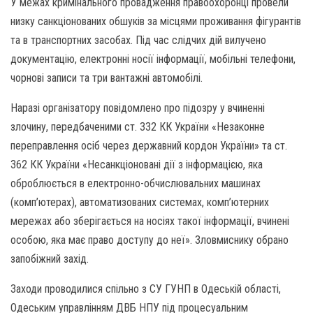
У межах кримінального провадження правоохоронці провели
низку санкціонованих обшуків за місцями проживання фігурантів
та в транспортних засобах. Під час слідчих дій вилучено
документацію, електронні носії інформації, мобільні телефони,
чорнові записи та три вантажні автомобілі.
Наразі організатору повідомлено про підозру у вчиненні
злочину, передбаченими ст. 332 КК України «Незаконне
переправлення осіб через державний кордон України» та ст.
362 КК України «Несанкціоновані дії з інформацією, яка
оброблюється в електронно-обчислювальних машинах
(комп’ютерах), автоматизованих системах, комп’ютерних
мережах або зберігається на носіях такої інформації, вчинені
особою, яка має право доступу до неї». Зловмиснику обрано
запобіжний захід.
Заходи проводилися спільно з СУ ГУНП в Одеській області,
Одеським управлінням ДВБ НПУ під процесуальним