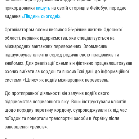
прикордонники
пишуть
на своїй сторінці в Фейсбук, передає
видання
«Південь сьогодні»
.
Організатором схеми виявився 56-річний житель Одеської
області, керівник підприємства, яке спеціалізується на
міжнародних вантажних перевезеннях. Зловмисник
підшуковував клієнтів серед родичів своїх працівників та
знайомих. Для реалізації схеми він фіктивно працевлаштовував
охочих виїхати за кордон та вносив їхні дані до інформаційної
системи «Шлях» як водіїв міжнародних перевезень.
До протиправної діяльності він залучив водіїв свого
підприємства непризовного віку. Вони інструктували клієнтів
щодо порядку перетину кордону, супроводжували їх під час
поїздок та повертали транспортні засоби в Україну після
завершення «рейсів».