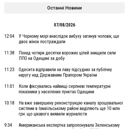
Останні Новини
07/08/2026
12:04
У Чорному морі внаслідок вибуху загинув чоловік, ще
двоє жінок постраждали
11:38
Понад чотири десятки ворожих цілей знищили сили
ППО на Одещині за добу
11:23
Одесита відправили на лаву підсудних за публічну
наругу над Державним Прапором України
11:01
Коли фіксувались найвищі серпневі температурні
показники у населених пунктах Одещини
10:18
На вже завершену реконструкцію каналу зрошувальної
системи в Ізмаїльському районі виділяють ще 10 млн
грн: що цікавого виявили журналісти
9:34
Американська експертка запропонувала Зеленському