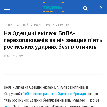
Ru
ГОЛОВНА
»
ВІЙНА РОСІЇ ПРОТИ УКРАЇНИ
На Одещині екіпаж БпЛА-
перехоплювачів за ніч знищив п’ять
російських ударних безпілотників
15:53 07/07/2026
Уночі 7 липня на Одещині екіпаж БпЛА-перехоплювачів
«Хорунжий»
160 зенітної ракетної Одеської бригади
знищив
п’ять російських ударних безпілотників типу «Shahed». Про це
пише
Повітряне командування «Південь», передає видання