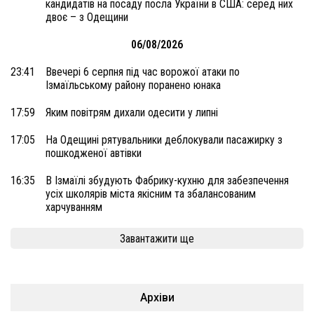
кандидатів на посаду посла України в США: серед них
двоє – з Одещини
06/08/2026
23:41
Ввечері 6 серпня під час ворожої атаки по
Ізмаїльському району поранено юнака
17:59
Яким повітрям дихали одесити у липні
17:05
На Одещині рятувальники деблокували пасажирку з
пошкодженої автівки
16:35
В Ізмаїлі збудують Фабрику-кухню для забезпечення
усіх школярів міста якісним та збалансованим
харчуванням
Завантажити ще
Архіви