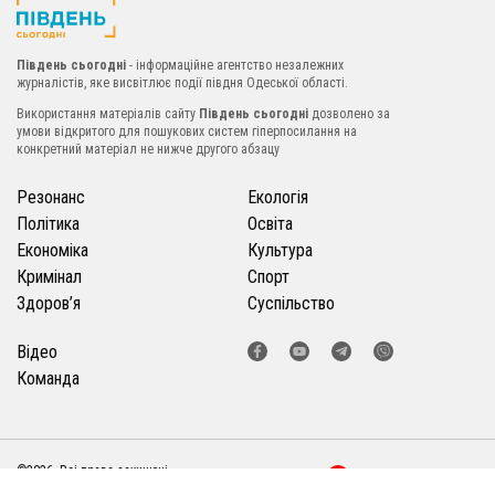
Південь сьогодні
- інформаційне агентство незалежних
журналістів, яке висвітлює події півдня Одеської області.
Використання матеріалів сайту
Південь сьогодні
дозволено за
умови відкритого для пошукових систем гіперпосилання на
конкретний матеріал не нижче другого абзацу
Резонанс
Екологія
Політика
Освіта
Економіка
Культура
Кримінал
Спорт
Здоров’я
Суспільство
Відео
Команда
©2026. Всі права захищені
Розробка сайту