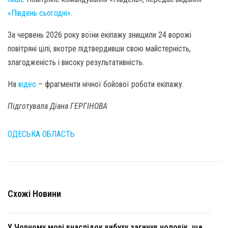
«Південь сьогодні»
.
За червень 2026 року воїни екіпажу знищили 24 ворожі
повітряні цілі, вкотре підтвердивши свою майстерність,
злагодженість і високу результативність.
На
відео
– фрагменти нічної бойової роботи екіпажу.
Підготувала Діана ГЕРГІНОВА
ОДЕСЬКА ОБЛАСТЬ
Схожі Новини
У Чорному морі внаслідок вибуху загинув чоловік, ще