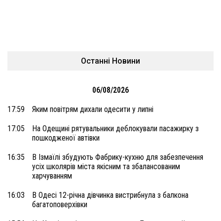
Останні Новини
06/08/2026
17:59
Яким повітрям дихали одесити у липні
17:05
На Одещині рятувальники деблокували пасажирку з
пошкодженої автівки
16:35
В Ізмаїлі збудують Фабрику-кухню для забезпечення
усіх школярів міста якісним та збалансованим
харчуванням
16:03
В Одесі 12-річна дівчинка вистрибнула з балкона
багатоповерхівки