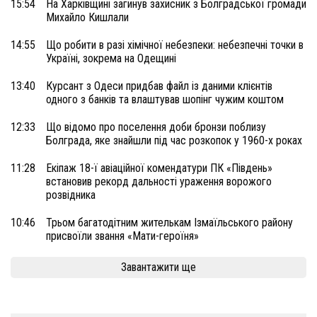
15:54
На Харківщині загинув захисник з Болградської громади
Михайло Кишлали
14:55
Що робити в разі хімічної небезпеки: небезпечні точки в
Україні, зокрема на Одещині
13:40
Курсант з Одеси придбав файл із даними клієнтів
одного з банків та влаштував шопінг чужим коштом
12:33
Що відомо про поселення доби бронзи поблизу
Болграда, яке знайшли під час розкопок у 1960-х роках
11:28
Екіпаж 18-ї авіаційної комендатури ПК «Південь»
встановив рекорд дальності ураження ворожого
розвідника
10:46
Трьом багатодітним жителькам Ізмаїльського району
присвоїли звання «Мати-героїня»
Завантажити ще