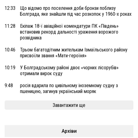
12:33
Що відомо про поселення доби бронзи поблизу
Болграда, яке знайшли під час розкопок у 1960-х роках
11:28
Екіпаж 18-ї авіаційної комендатури ПК «Південь»
встановив рекорд дальності ураження ворожого
розвідника
10:46
Трьом багатодітним жителькам Ізмаїльського району
присвоїли звання «Мати-героїня»
10:19
У Болградському районі двоє «чорних лісорубів»
отримали вирок суду
9:48
росія вдарила по цивільному іноземному судну з
пшеницею, загинув український моряк
Завантажити ще
Архіви