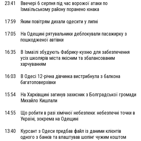
23:41
Ввечері 6 серпня під час ворожої атаки по
Ізмаїльському району поранено юнака
17:59
Яким повітрям дихали одесити у липні
17:05
На Одещині рятувальники деблокували пасажирку з
пошкодженої автівки
16:35
В Ізмаїлі збудують Фабрику-кухню для забезпечення
усіх школярів міста якісним та збалансованим
харчуванням
16:03
В Одесі 12-річна дівчинка вистрибнула з балкона
багатоповерхівки
15:54
На Харківщині загинув захисник з Болградської громади
Михайло Кишлали
14:55
Що робити в разі хімічної небезпеки: небезпечні точки в
Україні, зокрема на Одещині
13:40
Курсант з Одеси придбав файл із даними клієнтів
одного з банків та влаштував шопінг чужим коштом