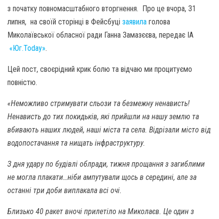
з початку повномасштабного вторгнення. Про це вчора, 31
липня, на своїй сторінці в Фейсбуці
заявила
голова
Миколаївської обласної ради Ганна Замазєєва, передає ІА
«Юг.Today»
.
Цей пост, своєрідний крик болю та відчаю ми процитуємо
повністю.
«Неможливо стримувати сльози та безмежну ненависть!
Ненависть до тих покидьків, які прийшли на нашу землю та
вбивають наших людей, наші міста та села. Відрізали місто від
водопостачання та нищать інфраструктуру.
З дня удару по будівлі облради, тижня прощання з загиблими
не могла плакати…ніби ампутували щось в середині, але за
останні три доби виплакала всі очі.
Близько 40 ракет вночі прилетіло на Миколаєв. Це один з