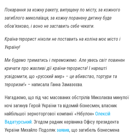
Покарання за кожну ракету, випущену по місту, за кожного
загиблого миколаївця, за кожну поранену дитину буде
обов’язково, і воно не заставить себе чекати.
Країна-терорист ніколи не поставить на коліна моє місто і
Україну!
Ми будемо триматись і переможемо. Але увесь світ повинен
кричати про жахливі дії країни-терориста! І нарешті
усвідомити, що «русский мир» – це вбивство, тортури та
тероризм!»
– написала Ганна Замазєєва.
Нагадаємо, що під час масованих обстрілів Миколаєва минулої
ночі загинув Герой України та відомий бізнесмен, власник
найбільшої зерноторгової компанії «Нібулон»
Олексій
Вадатурський
. Згодом радник керівника Офісу президента
України Михайло Подоляк
заявив
, що загибель бізнесмена