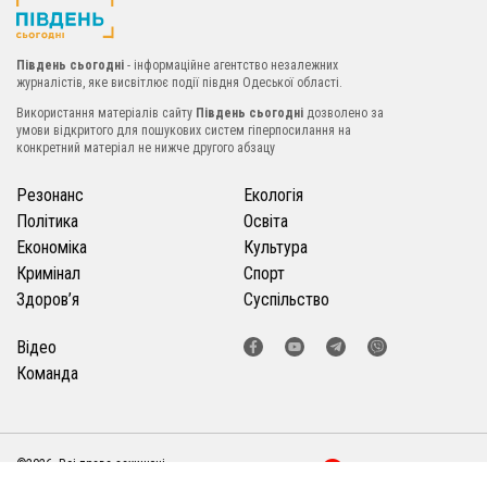
Південь сьогодні
- інформаційне агентство незалежних
журналістів, яке висвітлює події півдня Одеської області.
Використання матеріалів сайту
Південь сьогодні
дозволено за
умови відкритого для пошукових систем гіперпосилання на
конкретний матеріал не нижче другого абзацу
Резонанс
Екологія
Політика
Освіта
Економіка
Культура
Кримінал
Спорт
Здоров’я
Суспільство
Відео
Команда
©2026. Всі права захищені
Розробка сайту