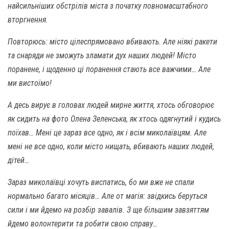
найсильніших обстрілів міста з початку повномасштабного
вторгнення.
Повторюсь: місто цілеспрямовано вбивають. Але ніякі ракети
та снаряди не зможуть зламати дух наших людей! Місто
поранене, і щоденно ці поранення стають все важчими… Але
ми вистоїмо!
А десь вирує в головах людей мирне життя, хтось обговорює
як сидить на фото Олена Зеленська, як хтось одягнутий і кудись
поїхав… Мені це зараз все одно, як і всім миколаївцям. Але
мені не все одно, коли місто нищать, вбивають наших людей,
дітей…
Зараз миколаївці хочуть виспатись, бо ми вже не спали
нормально багато місяців… Але от магія: звідкись беруться
сили і ми йдемо на розбір завалів. З ще більшим завзяттям
йдемо волонтерити та робити свою справу…