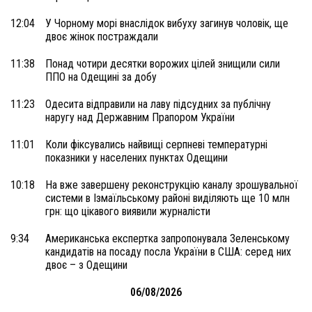
12:04
У Чорному морі внаслідок вибуху загинув чоловік, ще
двоє жінок постраждали
11:38
Понад чотири десятки ворожих цілей знищили сили
ППО на Одещині за добу
11:23
Одесита відправили на лаву підсудних за публічну
наругу над Державним Прапором України
11:01
Коли фіксувались найвищі серпневі температурні
показники у населених пунктах Одещини
10:18
На вже завершену реконструкцію каналу зрошувальної
системи в Ізмаїльському районі виділяють ще 10 млн
грн: що цікавого виявили журналісти
9:34
Американська експертка запропонувала Зеленському
кандидатів на посаду посла України в США: серед них
двоє – з Одещини
06/08/2026