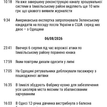
10:18
На вже завершену реконструкцію каналу зрошувальної
системи в Ізмаїльському районі виділяють ще 10 млн
грн: що цікавого виявили журналісти
9:34
Американська експертка запропонувала Зеленському
кандидатів на посаду посла України в США: серед них
двоє – з Одещини
06/08/2026
23:41
Ввечері 6 серпня під час ворожої атаки по
Ізмаїльському району поранено юнака
17:59
Яким повітрям дихали одесити у липні
17:05
На Одещині рятувальники деблокували пасажирку з
пошкодженої автівки
16:35
В Ізмаїлі збудують Фабрику-кухню для забезпечення
усіх школярів міста якісним та збалансованим
харчуванням
16:03
В Одесі 12-річна дівчинка вистрибнула з балкона