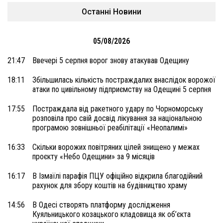
Останні Новини
05/08/2026
21:47
Ввечері 5 серпня ворог знову атакував Одещину
18:11
Збільшилась кількість постраждалих внаслідок ворожої
атаки по цивільному підприємству на Одещині 5 серпня
17:55
Постраждала від ракетного удару по Чорноморську
розповіла про свій досвід лікування за національною
програмою зовнішньої реабілітації «Неопалимі»
16:33
Скільки ворожих повітряних цілей знищено у межах
проєкту «Небо Одещини» за 9 місяців
16:17
В Ізмаїлі парафія ПЦУ офіційно відкрила благодійний
рахунок для збору коштів на будівництво храму
14:56
В Одесі створять платформу дослідження
Куяльницького козацького кладовища як об’єкта