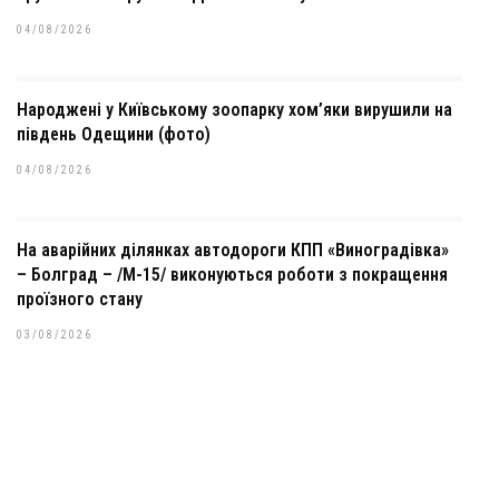
04/08/2026
Народжені у Київському зоопарку хом’яки вирушили на
південь Одещини (фото)
04/08/2026
На аварійних ділянках автодороги КПП «Виноградівка»
– Болград – /М-15/ виконуються роботи з покращення
проїзного стану
03/08/2026