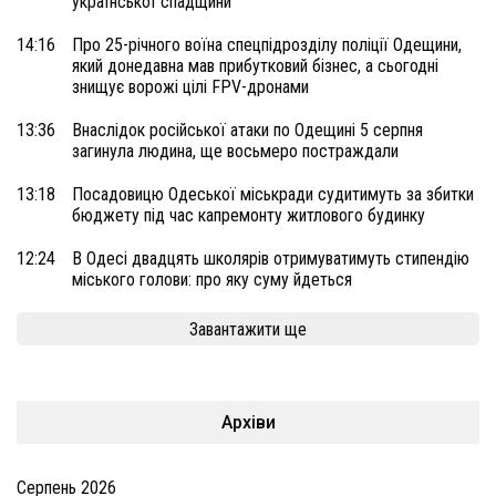
української спадщини
14:16
Про 25-річного воїна спецпідрозділу поліції Одещини,
який донедавна мав прибутковий бізнес, а сьогодні
знищує ворожі цілі FPV-дронами
13:36
Внаслідок російської атаки по Одещині 5 серпня
загинула людина, ще восьмеро постраждали
13:18
Посадовицю Одеської міськради судитимуть за збитки
бюджету під час капремонту житлового будинку
12:24
В Одесі двадцять школярів отримуватимуть стипендію
міського голови: про яку суму йдеться
Завантажити ще
Архіви
Серпень 2026