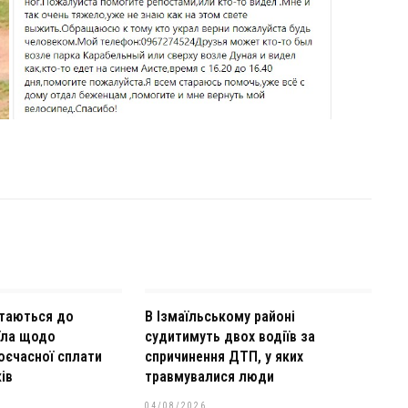
ртаються до
В Ізмаїльському районі
їла щодо
судитимуть двох водіїв за
оєчасної сплати
спричинення ДТП, у яких
ів
травмувалися люди
04/08/2026