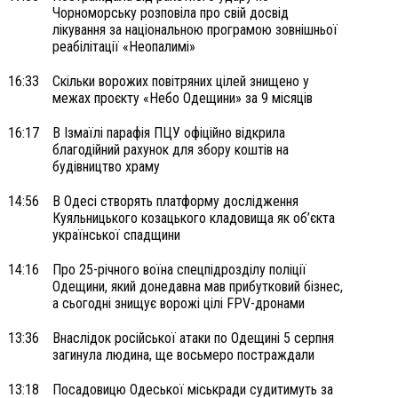
Чорноморську розповіла про свій досвід
лікування за національною програмою зовнішньої
реабілітації «Неопалимі»
16:33
Скільки ворожих повітряних цілей знищено у
межах проєкту «Небо Одещини» за 9 місяців
16:17
В Ізмаїлі парафія ПЦУ офіційно відкрила
благодійний рахунок для збору коштів на
будівництво храму
14:56
В Одесі створять платформу дослідження
Куяльницького козацького кладовища як об’єкта
української спадщини
14:16
Про 25-річного воїна спецпідрозділу поліції
Одещини, який донедавна мав прибутковий бізнес,
а сьогодні знищує ворожі цілі FPV-дронами
13:36
Внаслідок російської атаки по Одещині 5 серпня
загинула людина, ще восьмеро постраждали
13:18
Посадовицю Одеської міськради судитимуть за