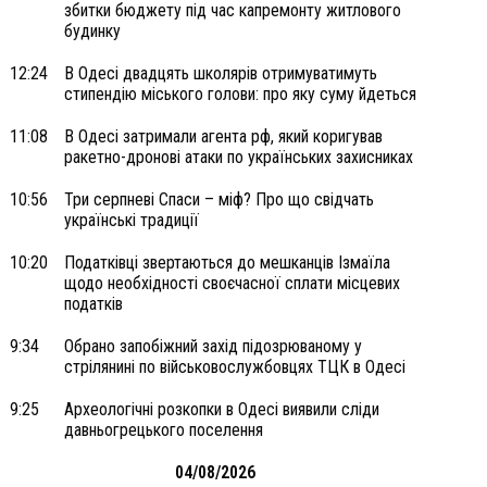
збитки бюджету під час капремонту житлового
будинку
12:24
В Одесі двадцять школярів отримуватимуть
стипендію міського голови: про яку суму йдеться
11:08
В Одесі затримали агента рф, який коригував
ракетно-дронові атаки по українських захисниках
10:56
Три серпневі Спаси – міф? Про що свідчать
українські традиції
10:20
Податківці звертаються до мешканців Ізмаїла
щодо необхідності своєчасної сплати місцевих
податків
9:34
Обрано запобіжний захід підозрюваному у
стрілянині по військовослужбовцях ТЦК в Одесі
9:25
Археологічні розкопки в Одесі виявили сліди
давньогрецького поселення
04/08/2026