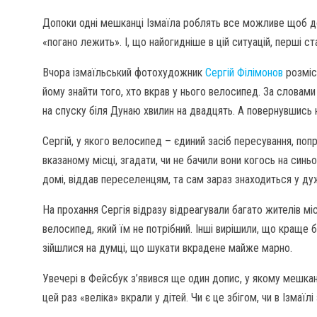
Допоки одні мешканці Ізмаїла роблять все можливе щоб д
«погано лежить». І, що найогидніше в цій ситуацій, перші 
Вчора ізмаїльський фотохудожник
Сергій Філімонов
розміс
йому знайти того, хто вкрав у нього велосипед. За словами
на спуску біля Дунаю хвилин на двадцять. А повернувшись н
Сергій, у якого велосипед – єдиний засіб пересування, попр
вказаному місці, згадати, чи не бачили вони когось на син
домі, віддав переселенцям, та сам зараз знаходиться у д
На прохання Сергія відразу відреагували багато жителів мі
велосипед, який їм не потрібний. Інші вирішили, що краще бу
зійшлися на думці, що шукати вкрадене майже марно.
Увечері в Фейсбук з’явився ще один допис, у якому мешка
цей раз «веліка» вкрали у дітей. Чи є це збігом, чи в Ізмаї