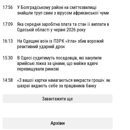
17:56
У Болградському районі на сміттєзвилищі
знайшли труп свині з вірусом африканської чуми
17:09
Яка середня заробітна плата та стан її виплати в
Одеській області у червні 2026 року
16:13
На Одещині воїн із ПЗРК «Ігла» збив ворожий
реактивний ударний дрон
15:30
В Одесі судитимуть посадовців, які закупили
армійські ліжка за цінами, що майже вдвічі
перевищували ринкові
14:58
«З вашої картки намагаються викрасти гроші»: як
шахраї видають себе за працівників банку
Завантажити ще
Архіви