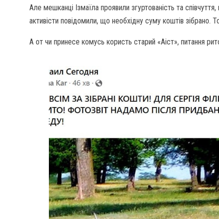
Але мешканці Ізмаїла проявили згуртованість та співчуття, 
активісти повідомили, що необхідну суму коштів зібрано. Т
А от чи принесе комусь користь старий «Аіст», питання рит