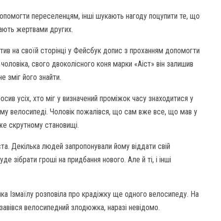
опомогти переселенцям, інші шукають нагоду поцупити те, що
стають жертвами других.
тив на своїй сторінці у Фейсбук допис з проханням допомогти
 чоловіка, свого двоколісного коня марки «Аіст» він залишив
е зміг його знайти.
осив усіх, хто міг у визначений проміжок часу знаходитися у
ьому велосипеді. Чоловік пожалівся, що сам вже все, що мав у
уже скрутному становищі.
ста. Декілька людей запропонували йому віддати свій
де зібрати гроші на придбання нового. Але й ті, і інші
нка Ізмаїлу розповіла про крадіжку ще одного велосипеду. На
лі завівся велосипедний злодюжка, наразі невідомо.