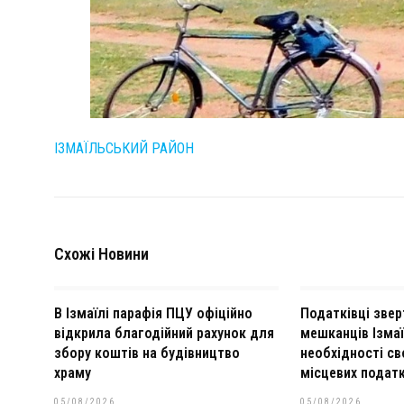
ІЗМАЇЛЬСЬКИЙ РАЙОН
Схожі Новини
В Ізмаїлі парафія ПЦУ офіційно
Податківці зве
відкрила благодійний рахунок для
мешканців Ізма
збору коштів на будівництво
необхідності св
храму
місцевих податк
05/08/2026
05/08/2026