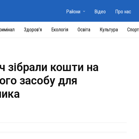
Райони
Відео
Про нас
римінал
Здоров’я
Екологія
Освіта
Культура
Спорт
іч зібрали кошти на
ого засобу для
ника