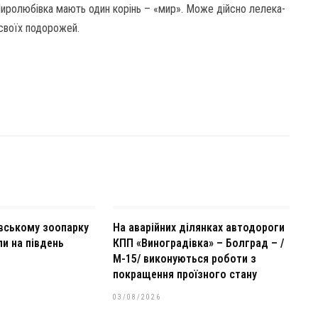
 Миролюбівка мають один корінь – «мир». Може дійсно лелека-
 своїх подорожей.
ївському зоопарку
На аварійних ділянках автодороги
и на південь
КПП «Виноградівка» – Болград – /
)
М-15/ виконуються роботи з
покращення проїзного стану
03/08/2026