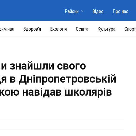
Райони
Відео
Про нас
римінал
Здоров’я
Екологія
Освіта
Культура
Спорт
и знайшли свого
 в Дніпропетровській
чкою навідав школярів