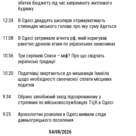
збитки бюджету під час капремонту житлового
будинку
12:24
В Одесі двадцять школярів отримуватимуть
стипендію міського голови: про яку суму йдеться
11:08
В Одесі затримали агента рф, який коригував
ракетно-дронові атаки по українських захисниках
10:56
Три серпневі Спаси – міф? Про що свідчать
українські традиції
10:20
Податківці звертаються до мешканців Ізмаїла
щодо необхідності своєчасної сплати місцевих
податків
9:34
Обрано запобіжний захід підозрюваному у
стрілянині по військовослужбовцях ТЦК в Одесі
9:25
Археологічні розкопки в Одесі виявили сліди
давньогрецького поселення
04/08/2026