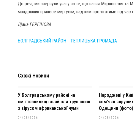
До речі, ми звернули увагу на те, що назви Мирнопілля та
мандрівник принесе мир усім, над ким пролітатиме під час
Діана ГЕРГІНОВА
БОЛГРАДСЬКИЙ РАЙОН
ТЕПЛИЦЬКА ГРОМАДА
Схожі Новини
У Болградському районі на
Народжені у Ки
сміттєзвилищі знайшли труп свині
хом’яки вирушил
з вірусом африканської чуми
Одещини (фото
04/08/2026
04/08/2026