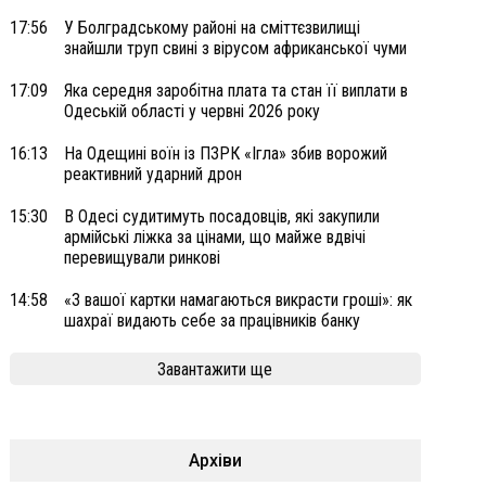
17:56
У Болградському районі на сміттєзвилищі
знайшли труп свині з вірусом африканської чуми
17:09
Яка середня заробітна плата та стан її виплати в
Одеській області у червні 2026 року
16:13
На Одещині воїн із ПЗРК «Ігла» збив ворожий
реактивний ударний дрон
15:30
В Одесі судитимуть посадовців, які закупили
армійські ліжка за цінами, що майже вдвічі
перевищували ринкові
14:58
«З вашої картки намагаються викрасти гроші»: як
шахраї видають себе за працівників банку
Завантажити ще
Архіви