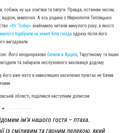
и, собаки, ну ще хом’яки та папуги. Правда, останнім часом,
х ящірок, мавпочок. А ось родина з Мирнопілля Теплицькоі
тство
«Юг.Today»
знайомило читачів минулого року, в якості
малого підібрали на землі біля гнізда
одразу після його
го вигодували.
іркою. Його неодноразово
бачили в Арцизі
, Тарутиному та інших
приїздили та забирали неслухняного вихованця додому.
у його вже ніхто в навколишніх населених пунктах не бачив.
ичами.
вській області, поділився наступним дописом.
ідомим ім’я нашого гостя – птаха.
ії із сміливим та гарним лелекою, який