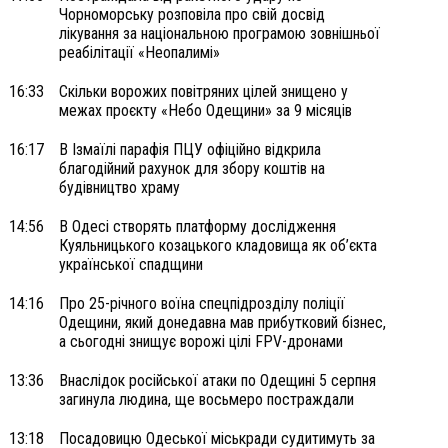
Чорноморську розповіла про свій досвід
лікування за національною програмою зовнішньої
реабілітації «Неопалимі»
16:33
Скільки ворожих повітряних цілей знищено у
межах проєкту «Небо Одещини» за 9 місяців
16:17
В Ізмаїлі парафія ПЦУ офіційно відкрила
благодійний рахунок для збору коштів на
будівництво храму
14:56
В Одесі створять платформу дослідження
Куяльницького козацького кладовища як об’єкта
української спадщини
14:16
Про 25-річного воїна спецпідрозділу поліції
Одещини, який донедавна мав прибутковий бізнес,
а сьогодні знищує ворожі цілі FPV-дронами
13:36
Внаслідок російської атаки по Одещині 5 серпня
загинула людина, ще восьмеро постраждали
13:18
Посадовицю Одеської міськради судитимуть за