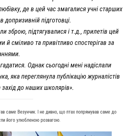
любівку, де в цей час змагалися учні старших
 в допризивній підготовці.
и зброю, підтягувалися і т.д., прилетів цей
и й сміливо та привітливо спостерігав за
аннями.
догадатися. Однак сьогодні мені надіслали
нка, яка переглянула публікацію журналістів
на захід до наших школярів».
тав саме Везунчик. І не дивно, що птах попрямував саме до
були його улюбленою розвагою.