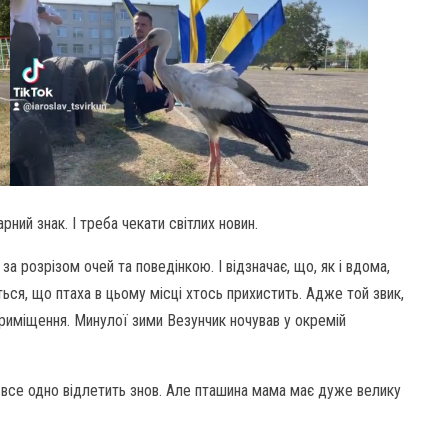
рний знак. І треба чекати світлих новин.
а розрізом очей та поведінкою. І відзначає, що, як і вдома,
ться, що птаха в цьому місці хтось прихистить. Адже той звик,
риміщення. Минулої зими Везунчик ночував у окремій
, все одно відлетить знов. Але пташина мама має дуже велику