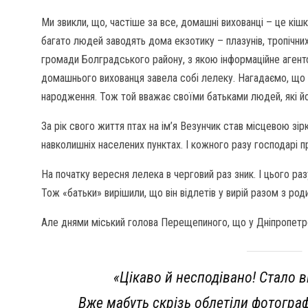
Ми звикли, що, частіше за все, домашні вихованці – це кішк
багато людей заводять дома екзотику – плазунів, тропічни
громади Болградського району, з якою інформаційне аген
домашнього вихованця завела собі лелеку. Нагадаємо, що
народження. Тож той вважає своїми батьками людей, які йо
За рік свого життя птах на ім’я Везунчик став місцевою з
навколишніх населених пунктах. І кожного разу господарі 
На початку вересня лелека в черговий раз зник. І цього раз
Тож «батьки» вирішили, що він відлетів у вирій разом з род
Але днями міський голова Перещепиного, що у Дніпропетро
«Цікаво й несподівано! Стало в
Вже мабуть скрізь облетіли фотограф