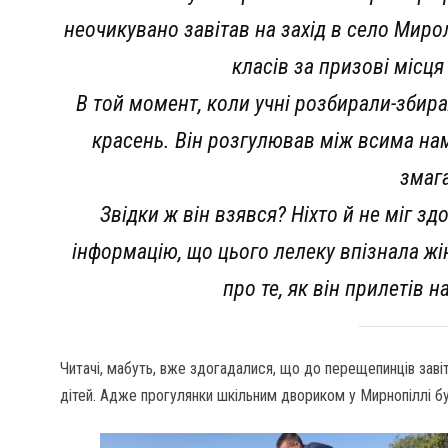
неочикувано завітав на захід в село Миро
класів за призові місця
В той момент, коли учні розбирали-збирал
красень. Він розгулював між всима нам
змаг
Звідки ж він взявся? Ніхто й не міг з
інформацію, що цього лелеку впізнала жі
про те, як він прилетів 
Читачі, мабуть, вже здогадалися, що до перещепинців заві
дітей. Адже прогулянки шкільним двориком у Мирнопіллі 