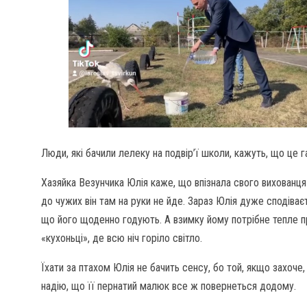
Люди, які бачили лелеку на подвір’ї школи, кажуть, що це га
Хазяйка Везунчика Юлія каже, що впізнала свого вихованця з
до чужих він там на руки не йде. Зараз Юлія дуже сподіває
що його щоденно годують. А взимку йому потрібне тепле п
«кухоньці», де всю ніч горіло світло.
Їхати за птахом Юлія не бачить сенсу, бо той, якщо захоче
надію, що її пернатий малюк все ж повернеться додому.