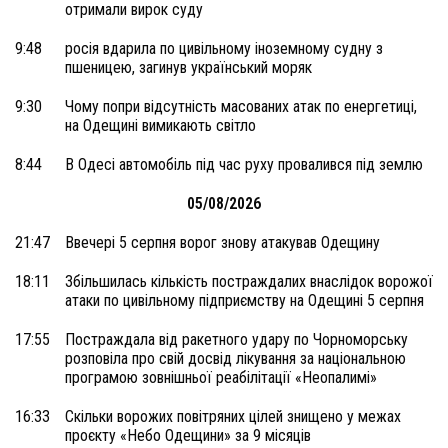
отримали вирок суду
9:48
росія вдарила по цивільному іноземному судну з
пшеницею, загинув український моряк
9:30
Чому попри відсутність масованих атак по енергетиці,
на Одещині вимикають світло
8:44
В Одесі автомобіль під час руху провалився під землю
05/08/2026
21:47
Ввечері 5 серпня ворог знову атакував Одещину
18:11
Збільшилась кількість постраждалих внаслідок ворожої
атаки по цивільному підприємству на Одещині 5 серпня
17:55
Постраждала від ракетного удару по Чорноморську
розповіла про свій досвід лікування за національною
програмою зовнішньої реабілітації «Неопалимі»
16:33
Скільки ворожих повітряних цілей знищено у межах
проєкту «Небо Одещини» за 9 місяців