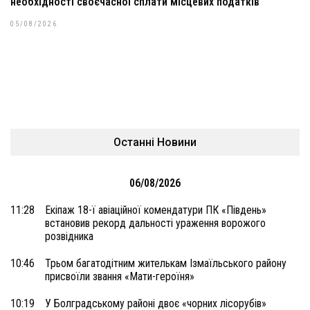
необхідності своєчасної сплати місцевих податків
05/08/2026
Останні Новини
06/08/2026
11:28
Екіпаж 18-ї авіаційної комендатури ПК «Південь»
встановив рекорд дальності ураження ворожого
розвідника
10:46
Трьом багатодітним жителькам Ізмаїльського району
присвоїли звання «Мати-героїня»
10:19
У Болградському районі двоє «чорних лісорубів»