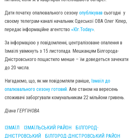
Дати початку опалювального сезону
опублікував
сьогодні у
своєму телеграм-каналі начальник Одеської ОВА Олег Кіпер,
передає інформаційне агентство
«Юг.Today»
.
За інформацією у повідомленні, централізоване опалення в
Ізмаїлі увімкнуть з 15 листопада. Мешканцям Білгорода-
Дністровського пощастило менше – їм доведеться зачекати
до 20 числа.
Нагадаємо, що, як ми повідомляли раніше,
Ізмаїл до
опалювального сезону готовий.
Але станом на вересень
споживачі заборгували комунальникам 22 мільйони гривень.
Діана ГЕРГІНОВА
ІЗМАЇЛ
ІЗМАЇЛЬСЬКИЙ РАЙОН
БІЛГОРОД-
ДНІСТРОВСЬКИЙ
БІЛГОРОД-ДНІСТРОВСЬКИЙ РАЙОН