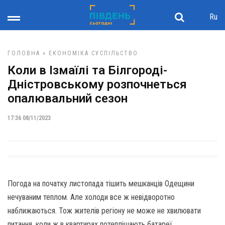
Ru
ГОЛОВНА
»
ЕКОНОМІКА
СУСПІЛЬСТВО
Коли в Ізмаїлі та Білгороді-
Дністровському розпочнеться
опалювальний сезон
17:36 08/11/2023
Погода на початку листопада тішить мешканців Одещини
нечуваним теплом. Але холоди все ж невідворотно
наближаються. Тож жителів регіону не може не хвилювати
питання, коли ж в квартирах потеплішають батареї.