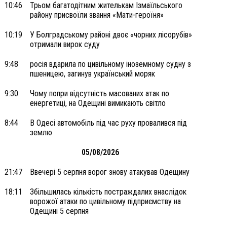
10:46
Трьом багатодітним жителькам Ізмаїльського
району присвоїли звання «Мати-героїня»
10:19
У Болградському районі двоє «чорних лісорубів»
отримали вирок суду
9:48
росія вдарила по цивільному іноземному судну з
пшеницею, загинув український моряк
9:30
Чому попри відсутність масованих атак по
енергетиці, на Одещині вимикають світло
8:44
В Одесі автомобіль під час руху провалився під
землю
05/08/2026
21:47
Ввечері 5 серпня ворог знову атакував Одещину
18:11
Збільшилась кількість постраждалих внаслідок
ворожої атаки по цивільному підприємству на
Одещині 5 серпня