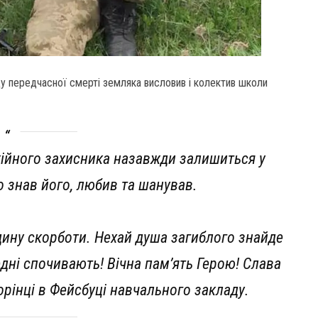
оду передчасної смерті земляка висловив і колектив школи
кійного захисника назавжди залишиться у
хто знав його, любив та шанував.
дину скорботи. Нехай душа загиблого знайде
едні спочивають! Вічна пам’ять Герою! Слава
орінці в Фейсбуці навчального закладу.