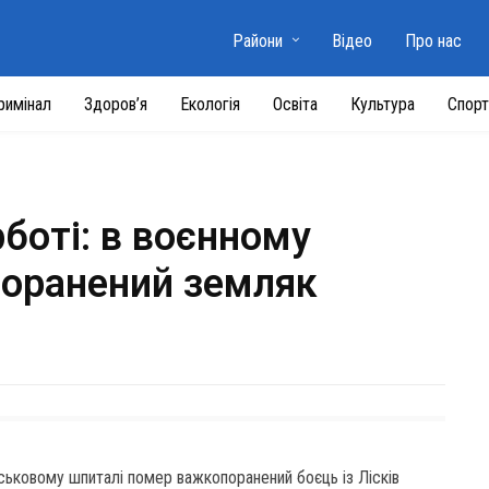
Райони
Відео
Про нас
римінал
Здоров’я
Екологія
Освіта
Культура
Спорт
рботі: в воєнному
оранений земляк
йськовому шпиталі помер важкопоранений боєць із Лісків