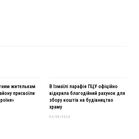
тним жителькам
В Ізмаїлі парафія ПЦУ офіційно
айону присвоїли
відкрила благодійний рахунок для
роїня»
збору коштів на будівництво
храму
05/08/2026