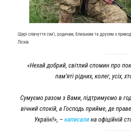
Щирі співчуття сім’ї, родичам, близьким та друзям з прив
Лісків.
«Нехай добрий, світлий спомин про по
пам’яті рідних, колег, усіх, 
Сумуємо разом з Вами, підтримуємо в го
вічний спокій, а Господь прийме, де прав
Україні!»,
–
написали
на офіційній ст