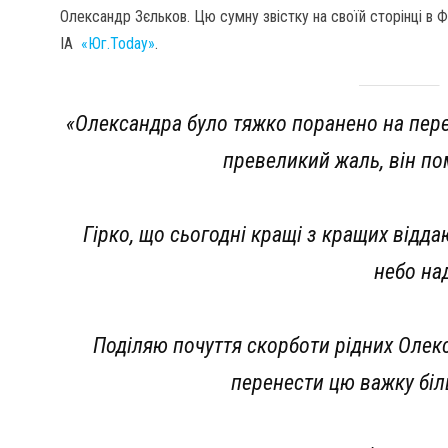
Олександр Зєльков. Цю сумну звістку на своїй сторінці в 
ІА
«Юг.Today»
.
«Олександра було тяжко поранено на перед
превеликий жаль, він по
Гірко, що сьогодні кращі з кращих відд
небо на
Поділяю почуття скорботи рідних Олек
перенести цю важку біл