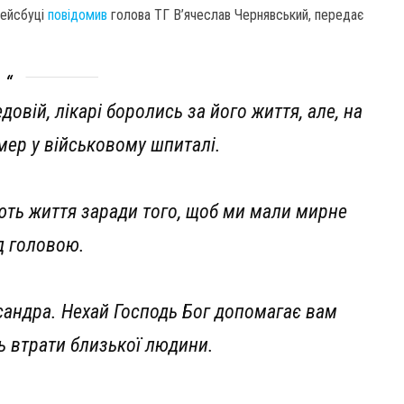
Фейсбуці
повідомив
голова ТГ В’ячеслав Чернявський, передає
овій, лікарі боролись за його життя, але, на
мер у військовому шпиталі.
ають життя заради того, щоб ми мали мирне
д головою.
сандра. Нехай Господь Бог допомагає вам
ь втрати близької людини.