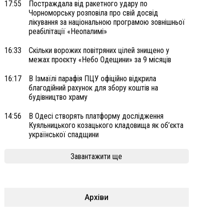
17:55
Постраждала від ракетного удару по
Чорноморську розповіла про свій досвід
лікування за національною програмою зовнішньої
реабілітації «Неопалимі»
16:33
Скільки ворожих повітряних цілей знищено у
межах проєкту «Небо Одещини» за 9 місяців
16:17
В Ізмаїлі парафія ПЦУ офіційно відкрила
благодійний рахунок для збору коштів на
будівництво храму
14:56
В Одесі створять платформу дослідження
Куяльницького козацького кладовища як об’єкта
української спадщини
Завантажити ще
Архіви