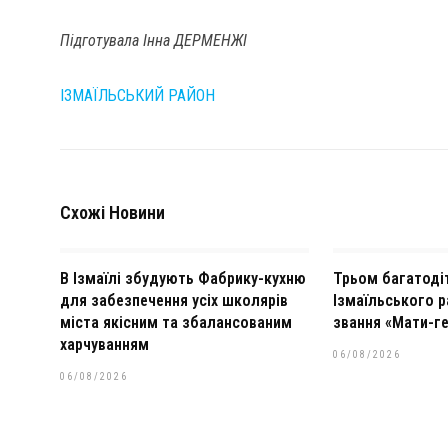
Підготувала Інна ДЕРМЕНЖІ
ІЗМАЇЛЬСЬКИЙ РАЙОН
Схожі Новини
В Ізмаїлі збудують Фабрику-кухню
Трьом багатоді
для забезпечення усіх школярів
Ізмаїльського р
міста якісним та збалансованим
звання «Мати-ге
харчуванням
06/08/2026
06/08/2026