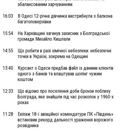
збалансованим харчуванням
16:03
В Одесі 12-річна дівчинка вистрибнула з балкона
багатоповерхівки
15:54
На Харківщині загинув захисник з Болградської
громади Михайло Кишлали
14:55
Що робити в разі хімічної небезпеки: небезпечні
точки в Україні, зокрема на Одещині
13:40
Курсант з Одеси придбав файл із даними клієнтів
одного з банків та влаштував шопінг чужим
коштом
12:33
Що відомо про поселення доби бронзи поблизу
Болграда, яке знайшли під час розкопок у 1960-х
роках
11:28
Екіпаж 18-ї авіаційної комендатури ПК «Південь»
встановив рекорд дальності ураження ворожого
розвідника