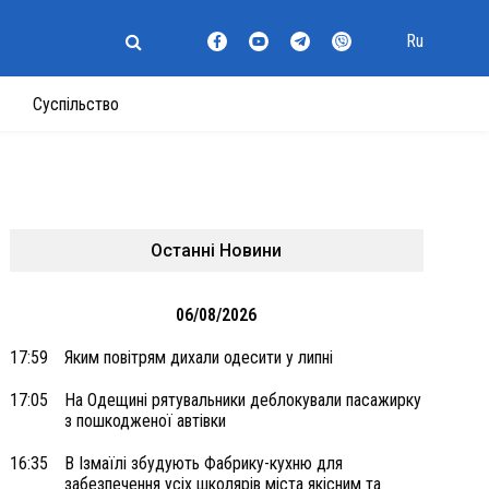
Ru
Суспільство
Останні Новини
06/08/2026
17:59
Яким повітрям дихали одесити у липні
17:05
На Одещині рятувальники деблокували пасажирку
з пошкодженої автівки
16:35
В Ізмаїлі збудують Фабрику-кухню для
забезпечення усіх школярів міста якісним та