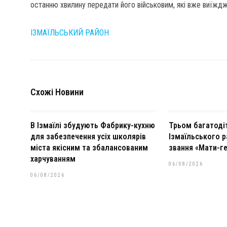
останню хвилину передати його військовим, які вже виїждж
ІЗМАЇЛЬСЬКИЙ РАЙОН
Схожі Новини
В Ізмаїлі збудують Фабрику-кухню
Трьом багатоді
для забезпечення усіх школярів
Ізмаїльського р
міста якісним та збалансованим
звання «Мати-ге
харчуванням
06/08/2026
06/08/2026