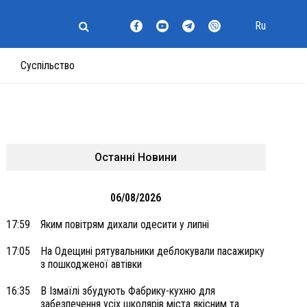
Ru
Суспільство
Останні Новини
06/08/2026
17:59
Яким повітрям дихали одесити у липні
17:05
На Одещині рятувальники деблокували пасажирку
з пошкодженої автівки
16:35
В Ізмаїлі збудують Фабрику-кухню для
забезпечення усіх школярів міста якісним та