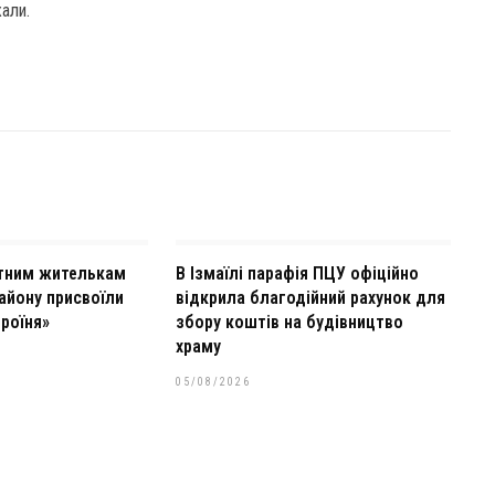
али.
тним жителькам
В Ізмаїлі парафія ПЦУ офіційно
айону присвоїли
відкрила благодійний рахунок для
роїня»
збору коштів на будівництво
храму
05/08/2026