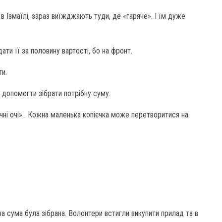
 Ізмаїлі, зараз виїжджають туди, де «гаряче». І їм дуже
ти її за половину вартості, бо на фронт.
ти.
 допомогти зібрати потрібну суму.
ні очі» . Кожна маленька копієчка може перетворитися на
 сума була зібрана. Волонтери встигли викупити прилад та в