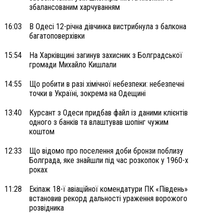
збалансованим харчуванням
16:03
В Одесі 12-річна дівчинка вистрибнула з балкона
багатоповерхівки
15:54
На Харківщині загинув захисник з Болградської
громади Михайло Кишлали
14:55
Що робити в разі хімічної небезпеки: небезпечні
точки в Україні, зокрема на Одещині
13:40
Курсант з Одеси придбав файл із даними клієнтів
одного з банків та влаштував шопінг чужим
коштом
12:33
Що відомо про поселення доби бронзи поблизу
Болграда, яке знайшли під час розкопок у 1960-х
роках
11:28
Екіпаж 18-ї авіаційної комендатури ПК «Південь»
встановив рекорд дальності ураження ворожого
розвідника