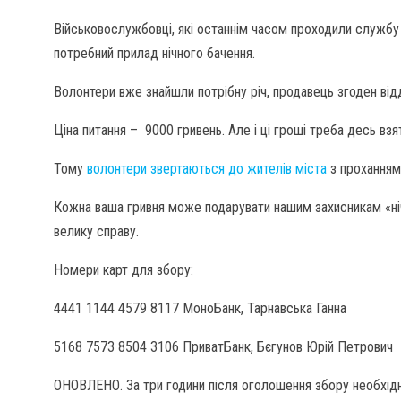
Військовослужбовці, які останнім часом проходили службу в
потребний прилад нічного бачення.
Волонтери вже знайшли потрібну річ, продавець згоден відда
Ціна питання – 9000 гривень. Але і ці гроші треба десь взя
Тому
волонтери звертаються до жителів міста
з проханням
Кожна ваша гривня може подарувати нашим захисникам «ніч
велику справу.
Номери карт для збору:
4441 1144 4579 8117 МоноБанк, Тарнавська Ганна
5168 7573 8504 3106 ПриватБанк, Бєгунов Юрій Петрович
ОНОВЛЕНО. За три години після оголошення збору необхідна