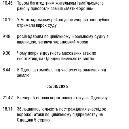
10:46
Трьом багатодітним жителькам Ізмаїльського
району присвоїли звання «Мати-героїня»
10:19
У Болградському районі двоє «чорних лісорубів»
отримали вирок суду
9:48
росія вдарила по цивільному іноземному судну з
пшеницею, загинув український моряк
9:30
Чому попри відсутність масованих атак по
енергетиці, на Одещині вимикають світло
8:44
В Одесі автомобіль під час руху провалився під
землю
05/08/2026
21:47
Ввечері 5 серпня ворог знову атакував Одещину
18:11
Збільшилась кількість постраждалих внаслідок
ворожої атаки по цивільному підприємству на
Одещині 5 серпня