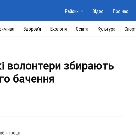
Райони
Відео
Про нас
римінал
Здоров’я
Екологія
Освіта
Культура
Спорт
і волонтери збирають
го бачення
ібні гроші.