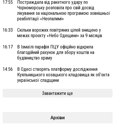
17:55
Постраждала від ракетного удару по
Чорноморську розповіла про свій досвід
лікування за національною програмою зовнішньої
реабілітації «Неопалимі»
16:33
Скільки ворожих повітряних цілей знищено у
межах проєкту «Небо Одещини» за 9 місяців
16:17
В Ізмаїлі парафія ПЦУ офіційно відкрила
благодійний рахунок для збору коштів на
будівництво храму
14:56
В Одесі створять платформу дослідження
Куяльницького козацького кладовища як об’єкта
української спадщини
Завантажити ще
Архіви