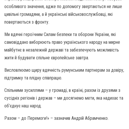
особливого значення, адже по допомогу звертаються не лише
цивільні громадяни, а й українські військовослужбовці, які
повертаються з фронту.
Ми вдячні героїчним Силам безпеки та оборони України, які
самовіддано виборюють право українського народу на мирне
майбутнє в незалежній державі та забезпечують можливість
жити й будувати спільне європейське завтра.
Висловлюємо щиру вдячність румунським партнерам за довіру,
підтримку та плідну співпрацю.
Спільними зусиллями – у громаді, в країні, разом із друзями з
сусідніх регіонів і держав – ми досягнемо мети, яка надихає та
об’єднує наш народ.
Разом – до Перемоги!» – зазначив Андрій Абрамченко.