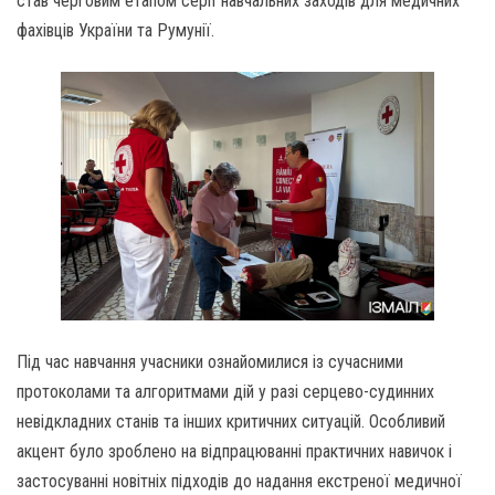
став черговим етапом серії навчальних заходів для медичних
фахівців України та Румунії.
Під час навчання учасники ознайомилися із сучасними
протоколами та алгоритмами дій у разі серцево-судинних
невідкладних станів та інших критичних ситуацій. Особливий
акцент було зроблено на відпрацюванні практичних навичок і
застосуванні новітніх підходів до надання екстреної медичної