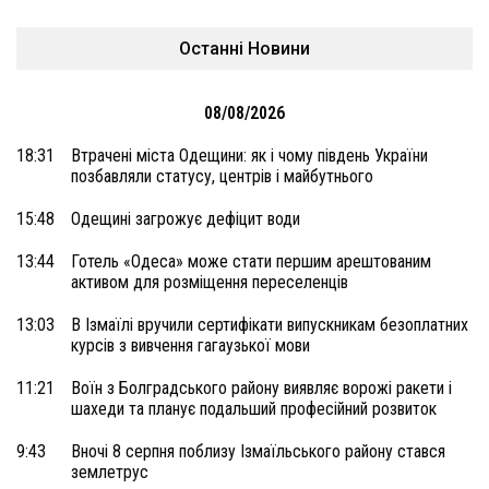
Останні Новини
08/08/2026
18:31
Втрачені міста Одещини: як і чому південь України
позбавляли статусу, центрів і майбутнього
15:48
Одещині загрожує дефіцит води
13:44
Готель «Одеса» може стати першим арештованим
активом для розміщення переселенців
13:03
В Ізмаїлі вручили сертифікати випускникам безоплатних
курсів з вивчення гагаузької мови
11:21
Воїн з Болградського району виявляє ворожі ракети і
шахеди та планує подальший професійний розвиток
9:43
Вночі 8 серпня поблизу Ізмаїльського району стався
землетрус