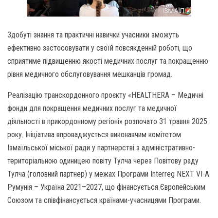
Здобуті знання та практичні навички учасники зможуть
ефективно застосовувати у своїй повсякденній роботі, що
сприятиме підвищенню якості медичних послуг та покращенню
рівня медичного обслуговування мешканців громад.
Реалізацію транскордонного проєкту «HEALTHERA – Медичні
фонди для покращення медичних послуг та медичної
діяльності в прикордонному регіоні» розпочато 31 травня 2025
року. Ініціатива впроваджується виконавчим комітетом
Ізмаїльської міської ради у партнерстві з адміністративно-
територіальною одиницею повіту Тулча через Повітову раду
Тулча (головний партнер) у межах Програми Interreg NEXT VI-A
Румунія – Україна 2021–2027, що фінансується Європейським
Союзом та співфінансується країнами-учасницями Програми.