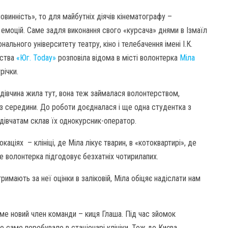
винність», то для майбутніх діячів кінематографу –
емоцій. Саме задля виконання свого «курсача» днями в Ізмаїл
ального університету театру, кіно і телебачення імені І.К.
тства
«Юг. Today»
розповіла відома в місті волонтерка
Міла
річки.
дівчина жила тут, вона теж займалася волонтерством,
з середини. До роботи доєдналася і ще одна студентка з
дівчатам склав їх однокурсник-оператор.
каціях – клініці, де Міла лікує тварин, в «котоквартирі», де
де волонтерка підгодовує безхатніх чотирилапих.
имають за неї оцінки в заліковій, Міла обіцяє надіслати нам
ме новий член команди – киця Глаша. Під час зйомок
о саме перебувало в стаціонарі клініки. Тож до Києва