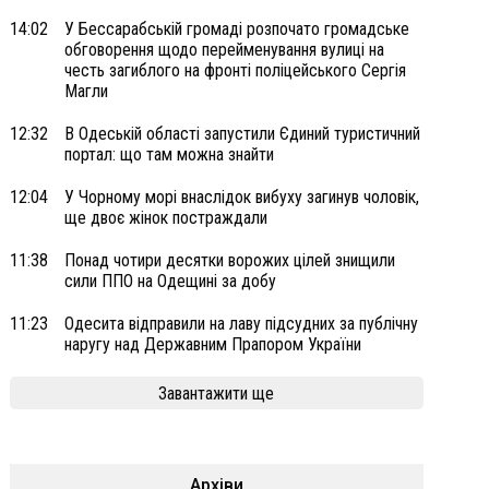
14:02
У Бессарабській громаді розпочато громадське
обговорення щодо перейменування вулиці на
честь загиблого на фронті поліцейського Сергія
Магли
12:32
В Одеській області запустили Єдиний туристичний
портал: що там можна знайти
12:04
У Чорному морі внаслідок вибуху загинув чоловік,
ще двоє жінок постраждали
11:38
Понад чотири десятки ворожих цілей знищили
сили ППО на Одещині за добу
11:23
Одесита відправили на лаву підсудних за публічну
наругу над Державним Прапором України
Завантажити ще
Архіви