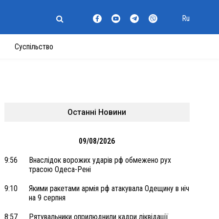
Ru
Суспільство
Останні Новини
09/08/2026
9:56
Внаслідок ворожих ударів рф обмежено рух
трасою Одеса-Рені
9:10
Якими ракетами армія рф атакувала Одещину в ніч
на 9 серпня
8:57
Рятувальники оприлюднили кадри ліквідації