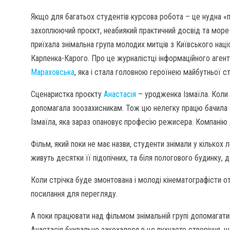
Якщо для багатьох студентів курсова робота – це нудна «по
захоплюючий проєкт, неабиякий практичний досвід та море 
приїхала знімальна група молодих митців з Київського націон
Карпенка-Карого. Про це журналістці інформаційного аген
Мараховська
, яка і стала головною героїнею майбутньої ст
Сценаристка проєкту
Анастасія
– уродженка Ізмаїла. Коли 
допомагала зоозахисникам. Тож цю нелегку працю бачила 
Ізмаїла, яка зараз опановує професію режисера. Компанію 
Фільм, який поки не має назви, студенти знімали у кількох ло
живуть десятки її підопічних, та біля пологового будинку, 
Коли стрічка буде змонтована і молоді кінематографісти отр
посилання для перегляду.
А поки працювати над фільмом знімальній групі допомагати
Анастасія буквально закохалося в це пухнасте створіння, щ