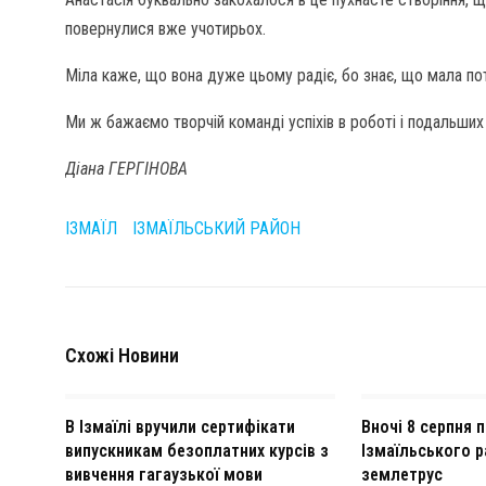
повернулися вже учотирьох.
Міла каже, що вона дуже цьому радіє, бо знає, що мала пот
Ми ж бажаємо творчій команді успіхів в роботі і подальших 
Діана ГЕРГІНОВА
ІЗМАЇЛ
ІЗМАЇЛЬСЬКИЙ РАЙОН
Схожі Новини
В Ізмаїлі вручили сертифікати
Вночі 8 серпня 
випускникам безоплатних курсів з
Ізмаїльського р
вивчення гагаузької мови
землетрус