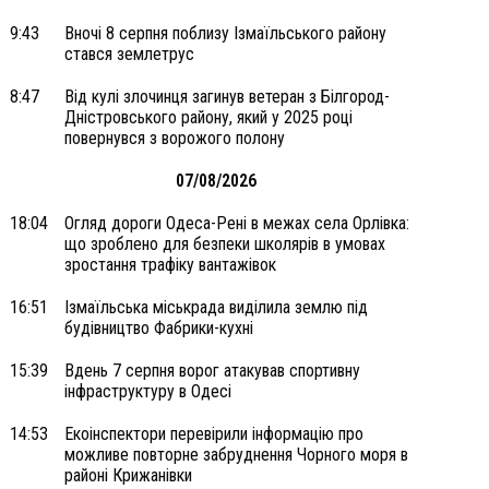
9:43
Вночі 8 серпня поблизу Ізмаїльського району
стався землетрус
8:47
Від кулі злочинця загинув ветеран з Білгород-
Дністровського району, який у 2025 році
повернувся з ворожого полону
07/08/2026
18:04
Огляд дороги Одеса-Рені в межах села Орлівка:
що зроблено для безпеки школярів в умовах
зростання трафіку вантажівок
16:51
Ізмаїльська міськрада виділила землю під
будівництво Фабрики-кухні
15:39
Вдень 7 серпня ворог атакував спортивну
інфраструктуру в Одесі
14:53
Екоінспектори перевірили інформацію про
можливе повторне забруднення Чорного моря в
районі Крижанівки