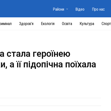
Райони
Відео
Про нас
римінал
Здоров’я
Екологія
Освіта
Культура
Спорт
а стала героїнею
 а її підопічна поїхала