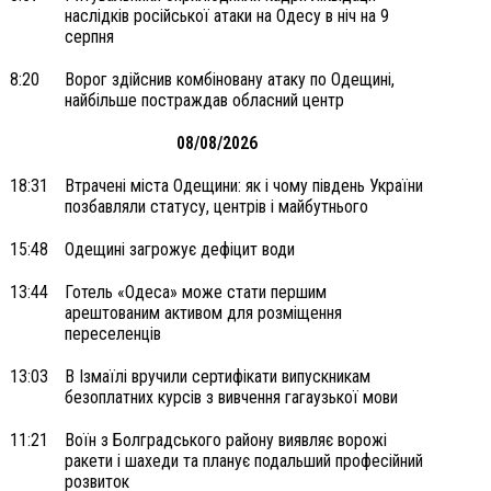
наслідків російської атаки на Одесу в ніч на 9
серпня
8:20
Ворог здійснив комбіновану атаку по Одещині,
найбільше постраждав обласний центр
08/08/2026
18:31
Втрачені міста Одещини: як і чому південь України
позбавляли статусу, центрів і майбутнього
15:48
Одещині загрожує дефіцит води
13:44
Готель «Одеса» може стати першим
арештованим активом для розміщення
переселенців
13:03
В Ізмаїлі вручили сертифікати випускникам
безоплатних курсів з вивчення гагаузької мови
11:21
Воїн з Болградського району виявляє ворожі
ракети і шахеди та планує подальший професійний
розвиток