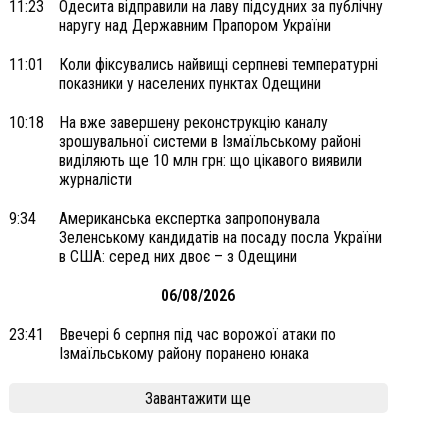
11:23
Одесита відправили на лаву підсудних за публічну
наругу над Державним Прапором України
11:01
Коли фіксувались найвищі серпневі температурні
показники у населених пунктах Одещини
10:18
На вже завершену реконструкцію каналу
зрошувальної системи в Ізмаїльському районі
виділяють ще 10 млн грн: що цікавого виявили
журналісти
9:34
Американська експертка запропонувала
Зеленському кандидатів на посаду посла України
в США: серед них двоє – з Одещини
06/08/2026
23:41
Ввечері 6 серпня під час ворожої атаки по
Ізмаїльському району поранено юнака
Завантажити ще