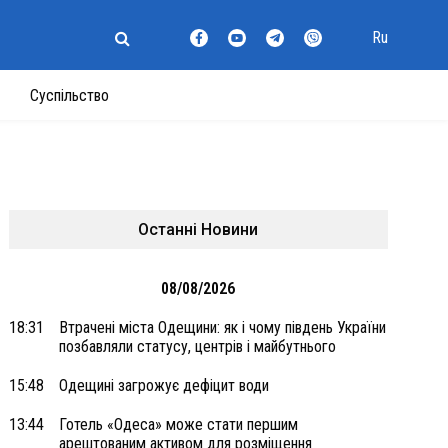
Ru
Суспільство
Останні Новини
08/08/2026
18:31
Втрачені міста Одещини: як і чому південь України
позбавляли статусу, центрів і майбутнього
15:48
Одещині загрожує дефіцит води
13:44
Готель «Одеса» може стати першим
арештованим активом для розміщення