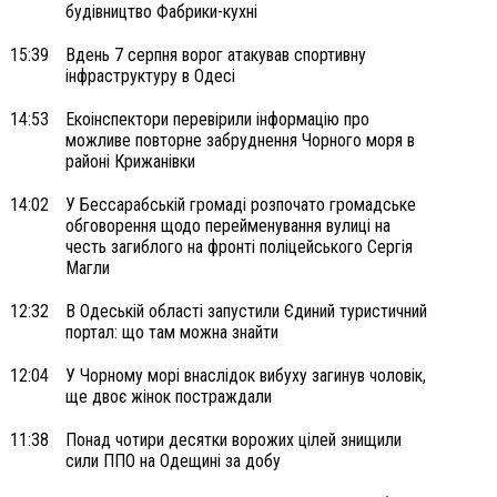
будівництво Фабрики-кухні
15:39
Вдень 7 серпня ворог атакував спортивну
інфраструктуру в Одесі
14:53
Екоінспектори перевірили інформацію про
можливе повторне забруднення Чорного моря в
районі Крижанівки
14:02
У Бессарабській громаді розпочато громадське
обговорення щодо перейменування вулиці на
честь загиблого на фронті поліцейського Сергія
Магли
12:32
В Одеській області запустили Єдиний туристичний
портал: що там можна знайти
12:04
У Чорному морі внаслідок вибуху загинув чоловік,
ще двоє жінок постраждали
11:38
Понад чотири десятки ворожих цілей знищили
сили ППО на Одещині за добу