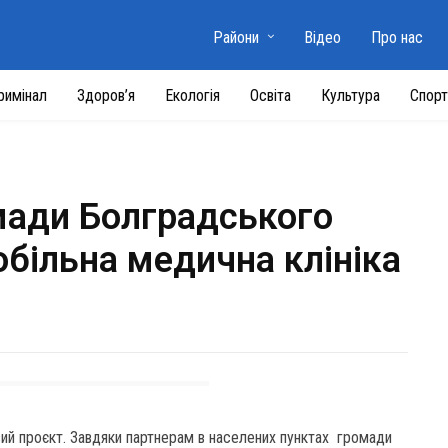
Райони
Відео
Про нас
римінал
Здоров’я
Екологія
Освіта
Культура
Спорт
омади Болградського
більна медична клініка
вий проєкт. Завдяки партнерам в населених пунктах громади