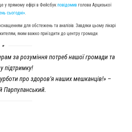
 це у прямому ефірі в Фейсбук
повідомив
голова Арцизької
ень сьогодні»
.
снащенням для обстежень та аналізів. Завдяки цьому лікарі
 жителям, яким важко приїздити до центру громади.
ам за розуміння потреб нашої громади та
у підтримку!
турботи про здоров’я наших мешканців!» –
й Парпуланський.