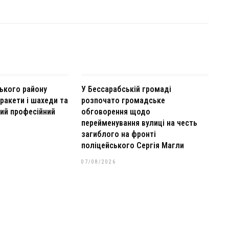
ького району
У Бессарабській громаді
ракети і шахеди та
розпочато громадське
ий професійний
обговорення щодо
перейменування вулиці на честь
загиблого на фронті
поліцейського Сергія Магли
07/08/2026