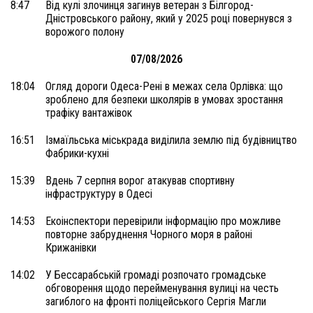
8:47
Від кулі злочинця загинув ветеран з Білгород-
Дністровського району, який у 2025 році повернувся з
ворожого полону
07/08/2026
18:04
Огляд дороги Одеса-Рені в межах села Орлівка: що
зроблено для безпеки школярів в умовах зростання
трафіку вантажівок
16:51
Ізмаїльська міськрада виділила землю під будівництво
Фабрики-кухні
15:39
Вдень 7 серпня ворог атакував спортивну
інфраструктуру в Одесі
14:53
Екоінспектори перевірили інформацію про можливе
повторне забруднення Чорного моря в районі
Крижанівки
14:02
У Бессарабській громаді розпочато громадське
обговорення щодо перейменування вулиці на честь
загиблого на фронті поліцейського Сергія Магли