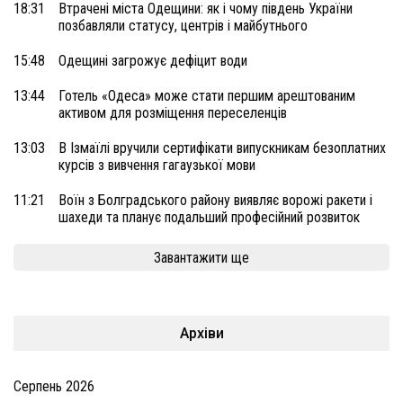
18:31
Втрачені міста Одещини: як і чому південь України
позбавляли статусу, центрів і майбутнього
15:48
Одещині загрожує дефіцит води
13:44
Готель «Одеса» може стати першим арештованим
активом для розміщення переселенців
13:03
В Ізмаїлі вручили сертифікати випускникам безоплатних
курсів з вивчення гагаузької мови
11:21
Воїн з Болградського району виявляє ворожі ракети і
шахеди та планує подальший професійний розвиток
Завантажити ще
Архіви
Серпень 2026