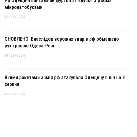
На Одещині вантажний фургон зіткнувся з двома
мікроавтобусами
09/08/2026
ОНОВЛЕНО. Внаслідок ворожих ударів рф обмежено
рух трасою Одеса-Рені
09/08/2026
Якими ракетами армія рф атакувала Одещину в ніч на 9
серпня
09/08/2026