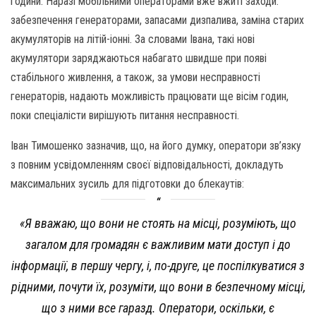
години. Наразі мобільними операторами вже вжиті заходи:
забезпечення генераторами, запасами дизпалива, заміна старих
акумуляторів на літій-іонні. За словами Івана, такі нові
акумулятори заряджаються набагато швидше при появі
стабільного живлення, а також, за умови несправності
генераторів, надають можливість працювати ще вісім годин,
поки спеціалісти вирішують питання несправності.
Іван Тимошенко зазначив, що, на його думку, оператори зв’язку
з повним усвідомленням своєї відповідальності, докладуть
максимальних зусиль для підготовки до блекаутів:
«Я вважаю, що вони не стоять на місці, розуміють, що
загалом для громадян є важливим мати доступ і до
інформації, в першу чергу, і, по-друге, це поспілкуватися з
рідними, почути їх, розуміти, що вони в безпечному місці,
що з ними все гаразд. Оператори, оскільки, є