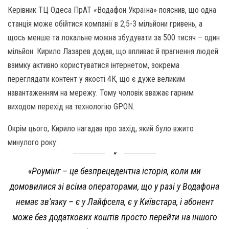
Керівник ТЦ Одеса ПрАТ «Водафон Україна» пояснив, що одна
станція може обійтися компанії в 2,5-3 мільйони гривень, а
щось менше та локальне можна збудувати за 500 тисяч – один
мільйон. Кирило Лазарев додав, що впливає й прагнення людей
взимку активно користуватися інтернетом, зокрема
переглядати контент у якості 4К, що є дуже великим
навантаженням на мережу. Тому чоловік вважає гарним
виходом перехід на технологію GPON.
Окрім цього, Кирило нагадав про захід, який було вжито
минулого року:
«Роумінг – це безпрецедентна історія, коли ми
домовилися зі всіма операторами, що у разі у Водафона
немає зв’язку – є у Лайфсела, є у Київстара, і абонент
може без додаткових коштів просто перейти на іншого