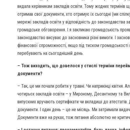
видала керівникам закладів освіти. Тому жодних термінів щ
отримав свої документи, хто отримує їх сьогодні (ми спіл
мережі закладів освіти у відповідність до законодавства 
громадське обговорення. І я закликаю громадськість прояви
законодавство висуває до засновника різні вимоги. І засно
фінансової спроможності, якщо під тиском громадськості ці
перебувають на сьогоднішній день.
– Тож виходить, що довелося у стислі терміни перей
документи?
– Так, це ми почали робити у травні. Чи наприкінці квітня
чотирьох закладів освіти – у Мироному, Десантному та Вилко
випускних вручають сертифікати чи вкладиші до атестатів. 
документи. І один день – це не місяць. Ми затримали видач
Документи вже на руках, тож питання абсолютно не крити
– І останнє питання: прокоментуйте, будь ласка, інф