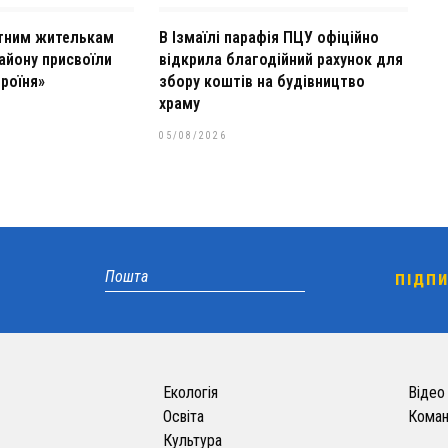
тним жителькам
В Ізмаїлі парафія ПЦУ офіційно
айону присвоїли
відкрила благодійний рахунок для
роїня»
збору коштів на будівництво
храму
05/08/2026
Екологія
Відео
Освіта
Кома
Культура