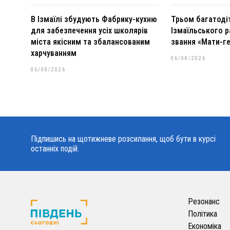
В Ізмаїлі збудують Фабрику-кухню
Трьом багатоді
для забезпечення усіх школярів
Ізмаїльського р
міста якісним та збалансованим
звання «Мати-ге
харчуванням
06/08/2026
06/08/2026
Підпишись на щотижневе розсилання, щоб бути в курсі
останніх подій.
Резонанс
Політика
Економіка