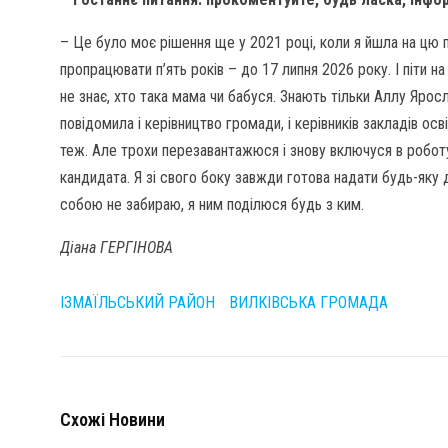
– Це було моє рішення ще у 2021 році, коли я йшла на цю п
пропрацювати п’ять років – до 17 липня 2026 року. І піти на 
не знає, хто така мама чи бабуся. Знають тільки Аллу Ярос
повідомила і керівництво громади, і керівників закладів осв
теж. Але трохи перезавантажюся і знову включуся в роботу.
кандидата. Я зі свого боку завжди готова надати будь-яку д
собою не забираю, я ним поділюся будь з ким.
Діана ГЕРГІНОВА
ІЗМАЇЛЬСЬКИЙ РАЙОН
ВИЛКІВСЬКА ГРОМАДА
Схожі Новини