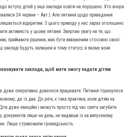
одо вступу дітей у інші заклади освіти не порушено. Хто вчора
кувалися 24 червня – Авт.). Але питання щодо приведення
залишається відкритим. З цього приводу у нас зараз оголошено
ти активність у цьому питанні. Звертаю увагу на те, що
вник, приймаючі рішення, має бути виваженим стосовно своєї
 закладі будуть залишені в тому статусі, в якому вони
меновувати заклади, щоб мати змогу надати дітям
. Але дуже оперативно довелося працювати. Питання торкнулося
вому, де їх два. До речі, є така практика, коли дітям на
Діти дуже емоційні і можуть просто під час свята загубити
у документів лише на день, не видавши їх на випускному.
чне. Лише стривожили громадськість.
ормацію щодо свого звільнення.