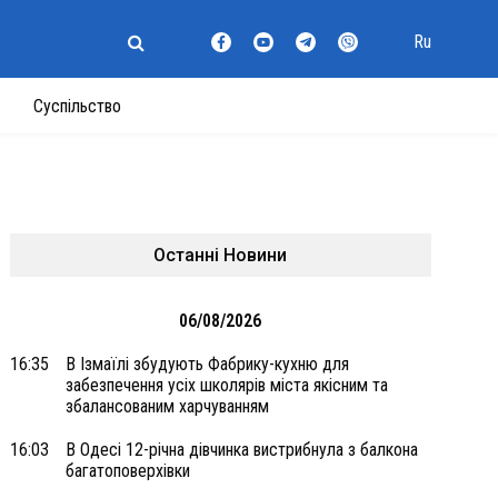
Ru
Суспільство
Останні Новини
06/08/2026
16:35
В Ізмаїлі збудують Фабрику-кухню для
забезпечення усіх школярів міста якісним та
збалансованим харчуванням
16:03
В Одесі 12-річна дівчинка вистрибнула з балкона
багатоповерхівки