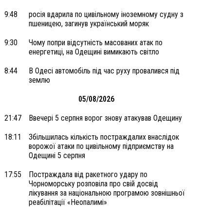
9:48
росія вдарила по цивільному іноземному судну з
пшеницею, загинув український моряк
9:30
Чому попри відсутність масованих атак по
енергетиці, на Одещині вимикають світло
8:44
В Одесі автомобіль під час руху провалився під
землю
05/08/2026
21:47
Ввечері 5 серпня ворог знову атакував Одещину
18:11
Збільшилась кількість постраждалих внаслідок
ворожої атаки по цивільному підприємству на
Одещині 5 серпня
17:55
Постраждала від ракетного удару по
Чорноморську розповіла про свій досвід
лікування за національною програмою зовнішньої
реабілітації «Неопалимі»