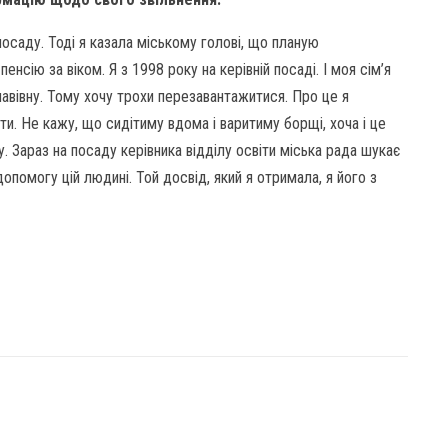
осаду. Тоді я казала міському голові, що планую
пенсію за віком. Я з 1998 року на керівній посаді. І моя сім’я
лавівну. Тому хочу трохи перезавантажитися. Про це я
іти. Не кажу, що сидітиму вдома і варитиму борщі, хоча і це
 Зараз на посаду керівника відділу освіти міська рада шукає
опомогу цій людині. Той досвід, який я отримала, я його з