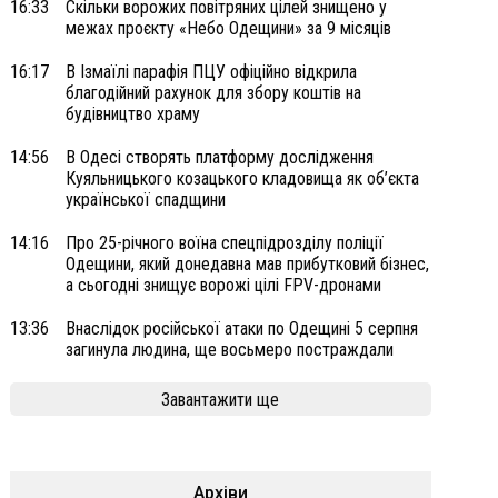
16:33
Скільки ворожих повітряних цілей знищено у
межах проєкту «Небо Одещини» за 9 місяців
16:17
В Ізмаїлі парафія ПЦУ офіційно відкрила
благодійний рахунок для збору коштів на
будівництво храму
14:56
В Одесі створять платформу дослідження
Куяльницького козацького кладовища як об’єкта
української спадщини
14:16
Про 25-річного воїна спецпідрозділу поліції
Одещини, який донедавна мав прибутковий бізнес,
а сьогодні знищує ворожі цілі FPV-дронами
13:36
Внаслідок російської атаки по Одещині 5 серпня
загинула людина, ще восьмеро постраждали
Завантажити ще
Архіви