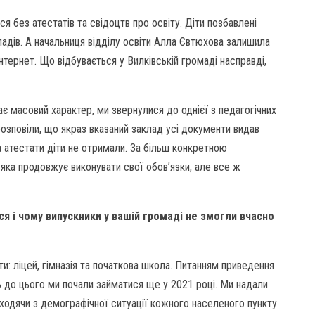
я без атестатів та свідоцтв про освіту. Діти позбавлені
адів. А начальниця відділу освіти Алла Євтюхова залишила
тернет. Що відбувається у Вилківській громаді насправді,
є масовий характер, ми звернулися до однієї з педагогічних
розповіли, що якраз вказаний заклад усі документи видав
та атестати діти не отримали. За більш конкретною
яка продовжує виконувати свої обов’язки, але все ж
ся і чому випускники у вашій громаді не змогли вчасно
ти: ліцей, гімназія та початкова школа. Питанням приведення
ь до цього ми почали займатися ще у 2021 році. Ми надали
иходячи з демографічної ситуації кожного населеного пункту.