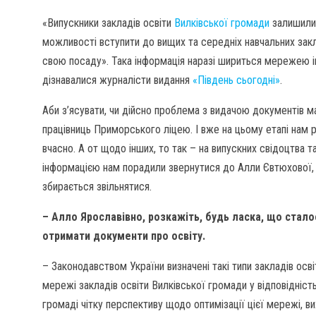
«Випускники закладів освіти
Вилківської громади
залишилис
можливості вступити до вищих та середніх навчальних закл
свою посаду». Така інформація наразі шириться мережею ін
дізнавалися журналісти видання
«Південь сьогодні»
.
Аби з’ясувати, чи дійсно проблема з видачою документів ма
працівниць Приморського ліцею. І вже на цьому етапі нам 
вчасно. А от щодо інших, то так – на випускних свідоцтва 
інформацією нам порадили звернутися до Алли Євтюхової, 
збирається звільнятися.
– Алло Ярославівно, розкажіть, будь ласка, що стало
отримати документи про освіту.
– Законодавством України визначені такі типи закладів осві
мережі закладів освіти Вилківської громади у відповідніст
громаді чітку перспективу щодо оптимізації цієї мережі, в