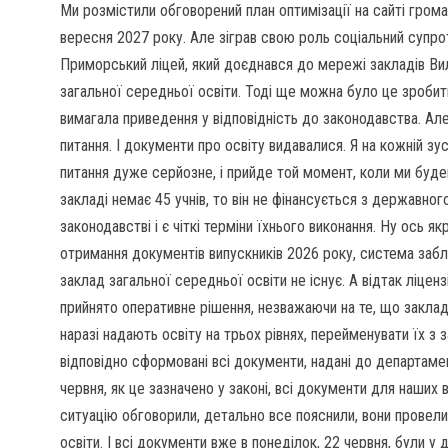
Ми розмістили обговорений план оптимізації на сайті громад
вересня 2027 року. Але зіграв свою роль соціальний супроти
Приморський ліцей, який доєднався до мережі закладів Вил
загальної середньої освіти. Тоді ще можна було це зробити
вимагала приведення у відповідність до законодавства. А
питання. І документи про освіту видавалися. Я на кожній зу
питання дуже серйозне, і прийде той момент, коли ми буде
закладі немає 45 учнів, то він не фінансується з державно
законодавстві і є чіткі терміни їхнього виконання. Ну ось я
отримання документів випускників 2026 року, система забл
заклад загальної середньої освіти не існує. А відтак ліцен
прийнято оперативне рішення, незважаючи на те, що заклад
наразі надають освіту на трьох рівнях, перейменувати їх з 
відповідно сформовані всі документи, надані до департамент
червня, як це зазначено у законі, всі документи для наших 
ситуацію обговорили, детально все пояснили, вони провели
освіти. І всі документи вже в понеділок, 22 червня, були у 