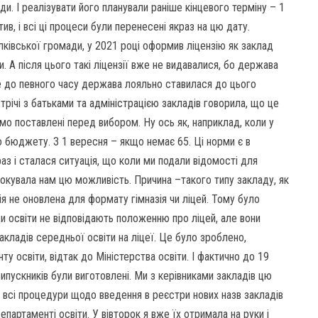
и. І реалізувати його планували раніше кінцевого терміну – 1
в, і всі ці процеси були перенесені якраз на цю дату.
ківської громади, у 2021 році оформив ліцензію як заклад
. А після цього такі ліцензії вже не видавалися, бо держава
ле до певного часу держава лояльно ставилася до цього
стрічі з батьками та адміністрацією закладів говорила, що це
мо поставлені перед вибором. Ну ось як, наприклад, коли у
го бюджету. З 1 вересня – якщо немає 65. Ці норми є в
краз і сталася ситуація, що коли ми подали відомості для
окувала нам цю можливість. Причина –такого типу закладу, як
зія не оновлена для формату гімназія чи ліцей. Тому було
и освіти не відповідають положенню про ліцей, але вони
закладів середньої освіти на ліцеї. Це було зроблено,
у освіти, відтак до Міністерства освіти. І фактично до 19
випускників були виготовлені. Ми з керівниками закладів цю
 всі процедури щодо введення в реєстри нових назв закладів
департаменті освіти. У вівторок я вже їх отримала на руки і