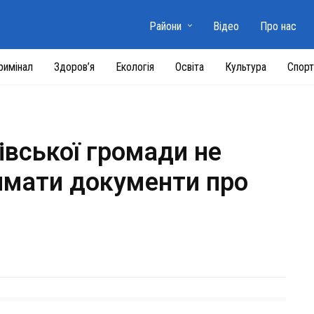
Райони
Відео
Про нас
римінал
Здоров’я
Екологія
Освіта
Культура
Спорт
івської громади не
имати документи про