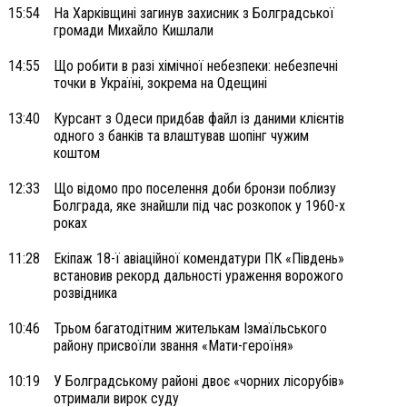
15:54
На Харківщині загинув захисник з Болградської
громади Михайло Кишлали
14:55
Що робити в разі хімічної небезпеки: небезпечні
точки в Україні, зокрема на Одещині
13:40
Курсант з Одеси придбав файл із даними клієнтів
одного з банків та влаштував шопінг чужим
коштом
12:33
Що відомо про поселення доби бронзи поблизу
Болграда, яке знайшли під час розкопок у 1960-х
роках
11:28
Екіпаж 18-ї авіаційної комендатури ПК «Південь»
встановив рекорд дальності ураження ворожого
розвідника
10:46
Трьом багатодітним жителькам Ізмаїльського
району присвоїли звання «Мати-героїня»
10:19
У Болградському районі двоє «чорних лісорубів»
отримали вирок суду