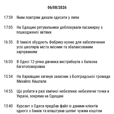
06/08/2026
17:59
Яким повітрям дихали одесити у липні
17:05
На Одещині рятувальники деблокували пасажирку з
пошкодженої автівки
16:35
В Ізмаїлі збудують Фабрику-кухню для забезпечення
усіх школярів міста якісним та збалансованим
харчуванням
16:03
В Одесі 12-річна дівчинка вистрибнула з балкона
багатоповерхівки
15:54
На Харківщині загинув захисник з Болградської громади
Михайло Кишлали
14:55
Що робити в разі хімічної небезпеки: небезпечні точки в
Україні, зокрема на Одещині
13:40
Курсант з Одеси придбав файл із даними клієнтів
одного з банків та влаштував шопінг чужим коштом