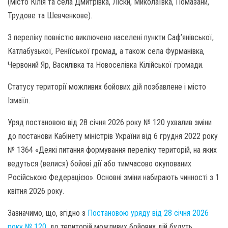
(місто Кілія та села Дмитрівка, Ліски, Миколаївка, Помазани,
Трудове та Шевченкове).
З переліку повністю виключено населені пункти Саф’янівської,
Катлабузької, Реніїської громад, а також села Фурманівка,
Червоний Яр, Василівка та Новоселівка Кілійської громади.
Статусу території можливих бойових дій позбавлене і місто
Ізмаїл.
Уряд постановою від 28 січня 2026 року № 120 ухвалив зміни
до постанови Кабінету міністрів України від 6 грудня 2022 року
№ 1364 «Деякі питання формування переліку територій, на яких
ведуться (велися) бойові дії або тимчасово окупованих
Російською Федерацією». Основні зміни набирають чинності з 1
квітня 2026 року.
Зазначимо, що, згідно з
Постановою уряду від 28 січня 2026
року № 120
, до територій можливих бойових дій будуть