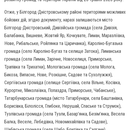
Отже, у Білгород-Дністровському районі територіями можливих
бойових дій, згідно документу, наразі залишаються місто
Білгород-Дністровський, Дивізійська громада (села Дивізія,
Балабанка, Вишневе, Жовтий Яр, Кочкувате, Лиман, Маразліївка,
Нове, Рибальське, Ройлянка та Царичанка), Кароліно-Бугазька
громада (село Кароліно-Бугаз та селище Затока), Лиманська
громада (села Лиман, Зарічне, Новоселиця, Приморське,
Трапівка та Трихатки), Мологівська громада (села Молога,
Бикоза, Випасне, Нове, Розкішне, Садове та Сухолужжя),
Сергіївська громада (селище Сергіївка, села Вільне, Косівка,
Курортне, Миколаївка, Попаздра, Приморське, Чабанське),
Татарбунарська громада (місто Татарбунари, села Баштанівка,
Борисівка, Білолісся, Глибоке, Нерушай, Спаське та Струмок),
Тузлівська громада (села Тузли, Базар’янка, Безім’янка, Весела
Балка, Веселе, Лебедівка, Новомихайлівка та Садове),
Шабівська громада (села Шабо, Бритівка та Салгани).