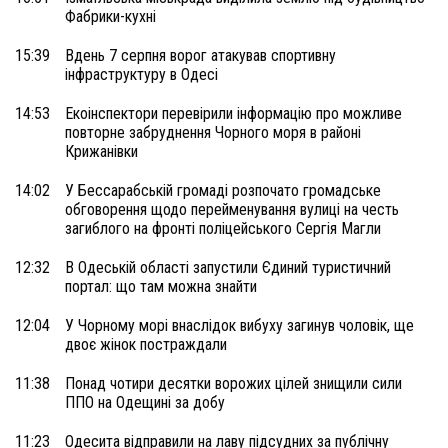
Фабрики-кухні
15:39
Вдень 7 серпня ворог атакував спортивну
інфраструктуру в Одесі
14:53
Екоінспектори перевірили інформацію про можливе
повторне забруднення Чорного моря в районі
Крижанівки
14:02
У Бессарабській громаді розпочато громадське
обговорення щодо перейменування вулиці на честь
загиблого на фронті поліцейського Сергія Магли
12:32
В Одеській області запустили Єдиний туристичний
портал: що там можна знайти
12:04
У Чорному морі внаслідок вибуху загинув чоловік, ще
двоє жінок постраждали
11:38
Понад чотири десятки ворожих цілей знищили сили
ППО на Одещині за добу
11:23
Одесита відправили на лаву підсудних за публічну