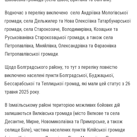
Водночас з переліку виключено село Андріївка Мологівської
громади, села Дельжилер та Нова Олексіївка Татарбунарської
громади, села Старокозаче, Володимирівка, Козацьке та
Руськоіванівка Старокозацької громади, а також села
Петропавлівка, Міняйлівка, Олександрівка та Фараонівка
Петропавлівської громади.
Щодо Болградського району, то тут з переліку повністю
виключено населені пункти Болградської, Буджацької,
Бессарабської та Теплицької громад, які мали цей статус з 26
травня 2025 року.
В Ізмаїльському районі територією можливих бойових дій
залишаються Вилківська громада (місто Вилкове та села
Десантне, Мирне, Новомиколаївка та Приморське, а також
селище Біле), частина населених пунктів Кілійської громади