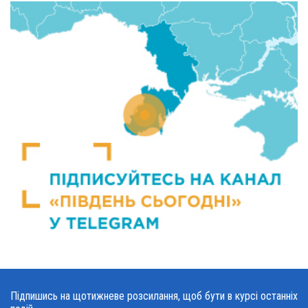
Підпишись на щотижневе розсилання, щоб бути в курсі останніх