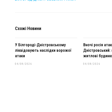
Схожі Новини
У Білгороді-Дністровському
Вночі росія ата
ліквідовують наслідки ворожої
Дністровський:
атаки
житлові будинк
04/08/2026
04/08/2026