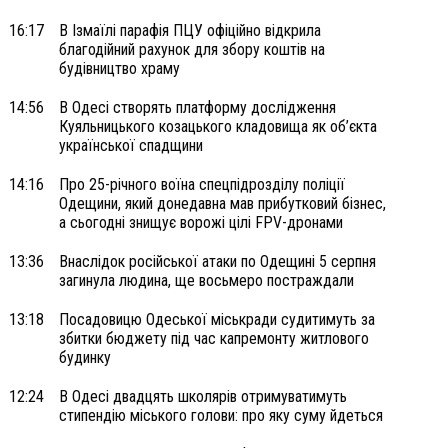
16:17
В Ізмаїлі парафія ПЦУ офіційно відкрила
благодійний рахунок для збору коштів на
будівництво храму
14:56
В Одесі створять платформу дослідження
Куяльницького козацького кладовища як об’єкта
української спадщини
14:16
Про 25-річного воїна спецпідрозділу поліції
Одещини, який донедавна мав прибутковий бізнес,
а сьогодні знищує ворожі цілі FPV-дронами
13:36
Внаслідок російської атаки по Одещині 5 серпня
загинула людина, ще восьмеро постраждали
13:18
Посадовицю Одеської міськради судитимуть за
збитки бюджету під час капремонту житлового
будинку
12:24
В Одесі двадцять школярів отримуватимуть
стипендію міського голови: про яку суму йдеться