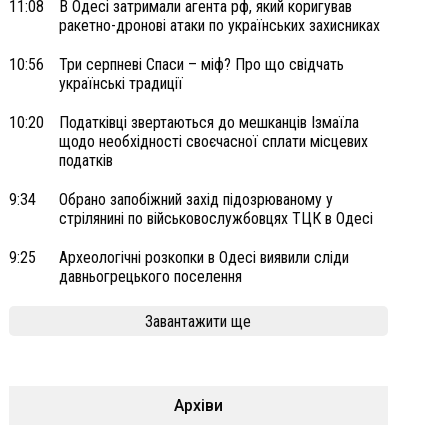
11:08
В Одесі затримали агента рф, який коригував
ракетно-дронові атаки по українських захисниках
10:56
Три серпневі Спаси – міф? Про що свідчать
українські традиції
10:20
Податківці звертаються до мешканців Ізмаїла
щодо необхідності своєчасної сплати місцевих
податків
9:34
Обрано запобіжний захід підозрюваному у
стрілянині по військовослужбовцях ТЦК в Одесі
9:25
Археологічні розкопки в Одесі виявили сліди
давньогрецького поселення
Завантажити ще
Архіви