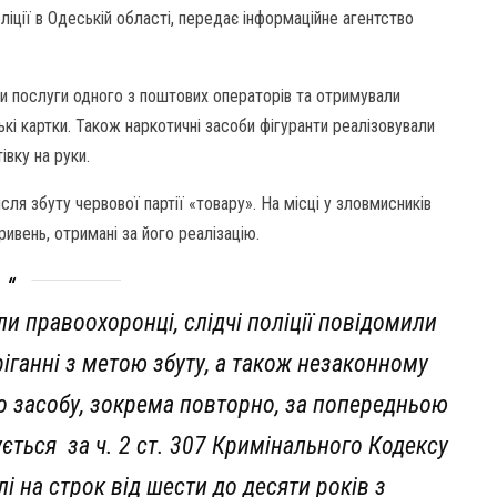
ліції в Одеській області, передає інформаційне агентство
и послуги одного з поштових операторів та отримували
кі картки. Також наркотичні засоби фігуранти реалізовували
івку на руки.
сля збуту червової партії «товару». На місці у зловмисників
ивень, отримані за його реалізацію.
али правоохоронці, слідчі поліції повідомили
ріганні з метою збуту, а також незаконному
о засобу, зокрема повторно, за попередньою
ється за ч. 2 ст. 307 Кримінального Кодексу
і на строк від шести до десяти років з