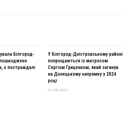
кувала Білгород-
У Білгород-Дністровському районі
 пошкоджено
попрощаються із матросом
и, є постраждалі
Сергієм Гриценком, який загинув
на Донецькому напрямку у 2024
році
03/08/2026