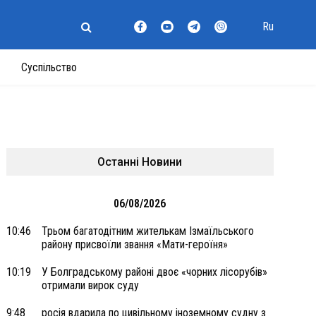
Ru
Суспільство
Останні Новини
06/08/2026
10:46
Трьом багатодітним жителькам Ізмаїльського
району присвоїли звання «Мати-героїня»
10:19
У Болградському районі двоє «чорних лісорубів»
отримали вирок суду
9:48
росія вдарила по цивільному іноземному судну з