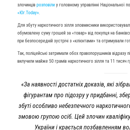
злочинців
розповіли
у головному управлінні Національної по
«Юг.Today»
.
Для збуту наркотичного зілля зловмисники використовувал
обумовлену суму грошей за «товар» від покупця на банківсь
при безпосередній зустрічі з «клієнтами» та отримували гот
Так, поліцейські затримали обох правопорушників відразу пі
вилучили майже 50 грамів наркотичного зілля та 11 тисяч гр
«За наявності достатніх доказів, які зібр
фігурантам про підозру у придбанні, збе
збуті особливо небезпечного наркотичног
змовою групою осіб. Цей злочин кваліфіку
України і крається позбавленням вол