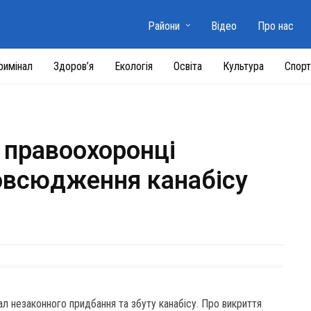
Райони
Відео
Про нас
римінал
Здоров’я
Екологія
Освіта
Культура
Спорт
 правоохоронці
овсюдження канабісу
ал незаконного придбання та збуту канабісу. Про викриття