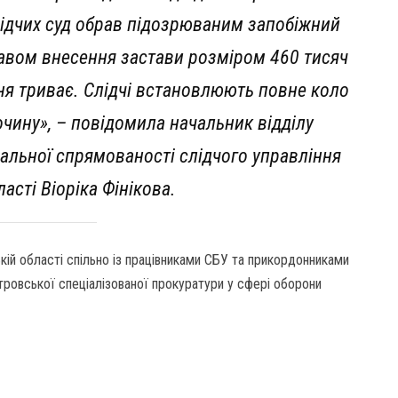
ідчих суд обрав підозрюваним запобіжний
правом внесення застави розміром 460 тисяч
я триває. Слідчі встановлюють повне коло
лочину», – повідомила начальник відділу
альної спрямованості слідчого управління
асті Віоріка Фінікова.
кій області спільно із працівниками СБУ та прикордонниками
тровської спеціалізованої прокуратури у сфері оборони