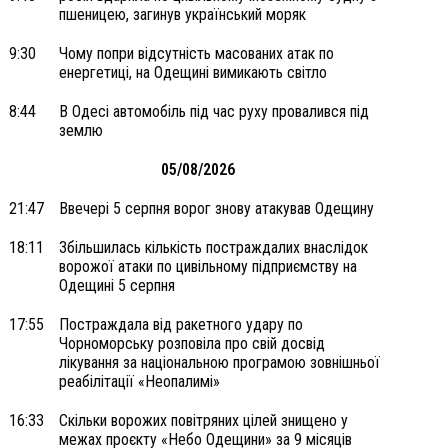
пшеницею, загинув український моряк
9:30
Чому попри відсутність масованих атак по
енергетиці, на Одещині вимикають світло
8:44
В Одесі автомобіль під час руху провалився під
землю
05/08/2026
21:47
Ввечері 5 серпня ворог знову атакував Одещину
18:11
Збільшилась кількість постраждалих внаслідок
ворожої атаки по цивільному підприємству на
Одещині 5 серпня
17:55
Постраждала від ракетного удару по
Чорноморську розповіла про свій досвід
лікування за національною програмою зовнішньої
реабілітації «Неопалимі»
16:33
Скільки ворожих повітряних цілей знищено у
межах проєкту «Небо Одещини» за 9 місяців