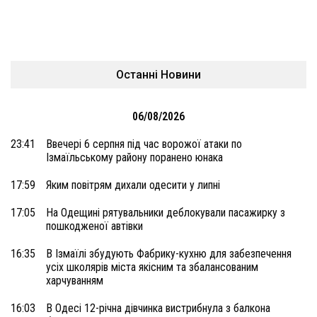
Останні Новини
06/08/2026
23:41
Ввечері 6 серпня під час ворожої атаки по
Ізмаїльському району поранено юнака
17:59
Яким повітрям дихали одесити у липні
17:05
На Одещині рятувальники деблокували пасажирку з
пошкодженої автівки
16:35
В Ізмаїлі збудують Фабрику-кухню для забезпечення
усіх школярів міста якісним та збалансованим
харчуванням
16:03
В Одесі 12-річна дівчинка вистрибнула з балкона