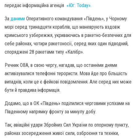
передає інформаційна агенція
«Юг. Today».
За
даними
Оперативного командування «Південь», у Чорному
морі серед тринадцяти кораблів, що маневрують вздовж
кримського узбережжя, укриваючись в ракетно-безпечних для
себе районах, чотири ракетоносії, серед яких один підводний,
споряджені 28 ракетами типу «Калібр».
Речник ОВА, в свою чергу, нагадав, що останніми днями
активізувалися телефонні терористи. Мова йде про більшість
випадків, коли це є фейкові повідомлення. Але серед них може
бути й правдива інформація.
Додамо, що в ОК «Південь» поділилися черговими успіхами на
Південному напрямку фронту за минулу добу.
Так, авіаційні удари Збройних Сил України по опорному пункту,
районах зосередження живої сили, озброєння та техніки,