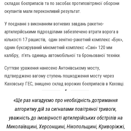
складах боєприпасів та по засобах протиповітряної оборони
окупантів мали переконливий результат.
У поєднанні з виконанням вогневих завдань ракетно-
артилерійськими підрозділами забезпечено втрати ворога в
кількості 17 рашистів, один зенітно-ракетний комплекс «Бук»,
однин буксируваний мінометний комплекс «Сані» 120 мм
калібру, п’ять одиниць автомобільної та броньованої техніки.
Суттєве ураження нанесено Антонівському мосту,
підтверджено вагому ступень пошкодження мосту через
Каховську ГЕС, знищено склад ворожих боєприпасів в Каховці.
«Ще раз нагадуємо про необхідність дотримання
алгоритму дій за сигналами повітряної тривоги,
уважність до імовірності артилерійських обстрілів на
Миколаївщині, Херсонщині, Нікопольщині, Криворіжжі,