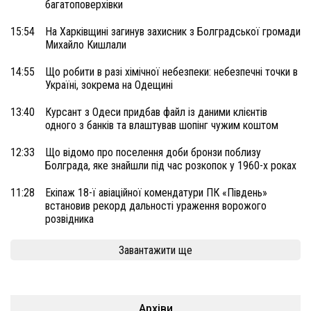
багатоповерхівки
15:54
На Харківщині загинув захисник з Болградської громади
Михайло Кишлали
14:55
Що робити в разі хімічної небезпеки: небезпечні точки в
Україні, зокрема на Одещині
13:40
Курсант з Одеси придбав файл із даними клієнтів
одного з банків та влаштував шопінг чужим коштом
12:33
Що відомо про поселення доби бронзи поблизу
Болграда, яке знайшли під час розкопок у 1960-х роках
11:28
Екіпаж 18-ї авіаційної комендатури ПК «Південь»
встановив рекорд дальності ураження ворожого
розвідника
Завантажити ще
Архіви