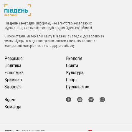
Південь сьогодні
- інформаційне агентство незалежних
журналістів, яке висвітлює події півдня Одеської області.
Використання матеріалів сайту
Південь сьогодні
дозволено за
умови відкритого для пошукових систем гіперпосилання на
конкретний матеріал не нижче другого абзацу
Резонанс
Екологія
Політика
Освіта
Економіка
Культура
Кримінал
Спорт
Здоров’я
Суспільство
Відео
Команда
©2026. Всі права захищені