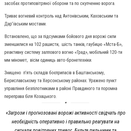
засобах протиповітряної оборони та по скупченню ворога.
Триває вогневий контроль над Антонівським, Каховським та
Дар’ївським мостами.
Встановлено, що за підсумками бойового дня ворожі сили
зменшилися на 102 рашисти, шість танків, гаубицю «Мста-Б»,
реактивну систему залпового вогню «Град», мобільний 120-ти
мм міномет, вісім одиниць авто-бронетехніки.
Знищено п’ять складів боєприпасів в Баштанському,
Бериславському та Херсонському районах. Уражено пункт
управління безпілотниками в районі Правдиного та поромна
переправа біля Козацького.
«Загрози і прогнозовані ворожі активності свідчать про
необхідність оперативно і правильно реагувати на
сигнали повітряних тривог. Будьте пильними та