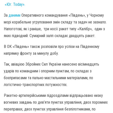
«Юг. Today».
За
даними
Оперативного командування «Південь», у Чорному
морі корабельне угруповання змін складу та задач не зазнало.
Напоготові, як і раніше, три носії ракет типу «Калібр», один з
яких підводний. Сумарний залп складає двадцять ракет.
В ОК «Південь» також розповіли про успіхи на Південному
напрямку фронту за минулу добу.
Так, авіацією Збройних Сил України нанесено вісімнадцять
ударів по командним і опорним пунктам, по складах з
боєприпасами та пально-мастильними матеріалами, по
логістично-транспортних потужностях.
Ракетно-артилерійськими підрозділами відпрацьовано низку
вогневих завдань по дев’яти пунктах управління, двох поромних
переправах, двох пунктах управління безпілотниками, по