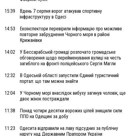
15:39
Вдень 7 серпня ворог атакував спортивну
інфраструктуру в Одесі
14:53
Екоінспектори перевірили інформацію про можливе
повторне забруднення Чорного моря в районі
Крижанівки
14:02
У Бессарабській громаді розпочато громадське
обговорення щодо перейменування вулиці на честь
загиблого на фронті поліцейського Сергія Магли
12:32
В Одеській області запустили Єдиний туристичний
портал: що там можна знайти
12:04
У Чорному морі внаслідок вибуху загинув чоловік, ще
двоє жінок постраждали
11:38
Понад чотири десятки ворожих цілей знищили сили
ППО на Одещині за добу
11:23
Одесита відправили на лаву підсудних за публічну
наругу над Державним Прапором України