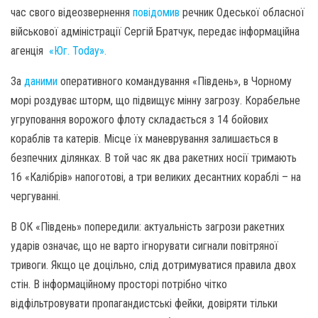
час свого відеозвернення
повідомив
речник Одеської обласної
військової адміністрації Сергій Братчук, передає інформаційна
агенція
«Юг. Today».
За
даними
оперативного командування «Південь», в Чорному
морі роздуває шторм, що підвищує мінну загрозу. Корабельне
угруповання ворожого флоту складається з 14 бойових
кораблів та катерів. Місце їх маневрування залишається в
безпечних ділянках. В той час як два ракетних носії тримають
16 «Калібрів» напоготові, а три великих десантних кораблі – на
чергуванні.
В ОК «Південь» попередили: актуальність загрози ракетних
ударів означає, що не варто ігнорувати сигнали повітряної
тривоги. Якщо це доцільно, слід дотримуватися правила двох
стін. В інформаційному просторі потрібно чітко
відфільтровувати пропагандистські фейки, довіряти тільки