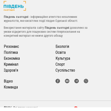
Південь сьогодні
- інформаційне агентство незалежних
журналістів, яке висвітлює події півдня Одеської області.
Використання матеріалів сайту
Південь сьогодні
дозволено за
умови відкритого для пошукових систем гіперпосилання на
конкретний матеріал не нижче другого абзацу
Резонанс
Екологія
Політика
Освіта
Економіка
Культура
Кримінал
Спорт
Здоров’я
Суспільство
Відео
Команда
©2026. Всі права захищені
Розробка сайту