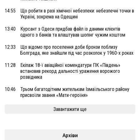
14:55
Що робити в разі хімічної небезпеки: небезпечні точки в
Україні, зокрема на Одещині
13:40
Курсант з Одеси придбав файл із даними клієнтів
одного з банків та влаштував шопінг чужим коштом
12:33
Що відомо про поселення доби бронзи поблизу
Болграда, яке знайшли під час розкопок у 1960-х роках
11:28
Екіпаж 18-ї авіаційної комендатури ПК «Південь»
встановив рекорд дальності ураження ворожого
розвідника
10:46
Трьом багатодітним жителькам Ізмаїльського району
присвоїли звання «Мати-героїня»
Завантажити ще
Архіви