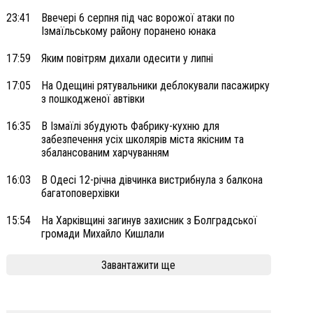
23:41
Ввечері 6 серпня під час ворожої атаки по
Ізмаїльському району поранено юнака
17:59
Яким повітрям дихали одесити у липні
17:05
На Одещині рятувальники деблокували пасажирку
з пошкодженої автівки
16:35
В Ізмаїлі збудують Фабрику-кухню для
забезпечення усіх школярів міста якісним та
збалансованим харчуванням
16:03
В Одесі 12-річна дівчинка вистрибнула з балкона
багатоповерхівки
15:54
На Харківщині загинув захисник з Болградської
громади Михайло Кишлали
Завантажити ще