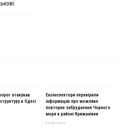
ськові.
ворог атакував
Екоінспектори перевірили
структуру в Одесі
інформацію про можливе
повторне забруднення Чорного
моря в районі Крижанівки
07/08/2026