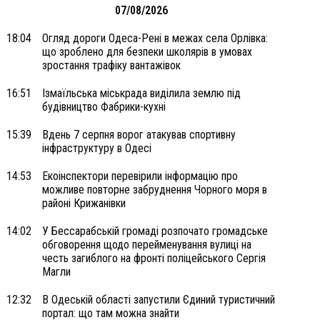
07/08/2026
18:04
Огляд дороги Одеса-Рені в межах села Орлівка:
що зроблено для безпеки школярів в умовах
зростання трафіку вантажівок
16:51
Ізмаїльська міськрада виділила землю під
будівництво Фабрики-кухні
15:39
Вдень 7 серпня ворог атакував спортивну
інфраструктуру в Одесі
14:53
Екоінспектори перевірили інформацію про
можливе повторне забруднення Чорного моря в
районі Крижанівки
14:02
У Бессарабській громаді розпочато громадське
обговорення щодо перейменування вулиці на
честь загиблого на фронті поліцейського Сергія
Магли
12:32
В Одеській області запустили Єдиний туристичний
портал: що там можна знайти