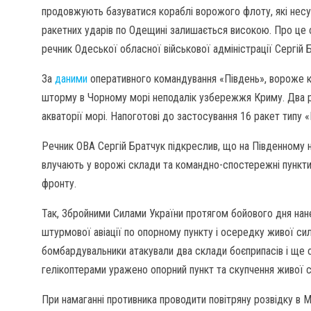
продовжують базуватися кораблі ворожого флоту, які несут
ракетних ударів по Одещині залишається високою. Про це с
речник Одеської обласної військової адміністрації Сергій
За
даними
оперативного командування «Південь», вороже к
шторму в Чорному морі неподалік узбережжя Криму. Два ра
акваторії морі. Напоготові до застосування 16 ракет типу «
Речник ОВА Сергій Братчук підкреслив, що на Південному 
влучають у ворожі склади та командно-спостережні пункти. 
фронту.
Так, Збройними Силами України протягом бойового дня нане
штурмової авіації по опорному пункту і осередку живої сил
бомбардувальники атакували два склади боєприпасів і ще о
гелікоптерами уражено опорний пункт та скупчення живої си
При намаганні противника проводити повітряну розвідку в 