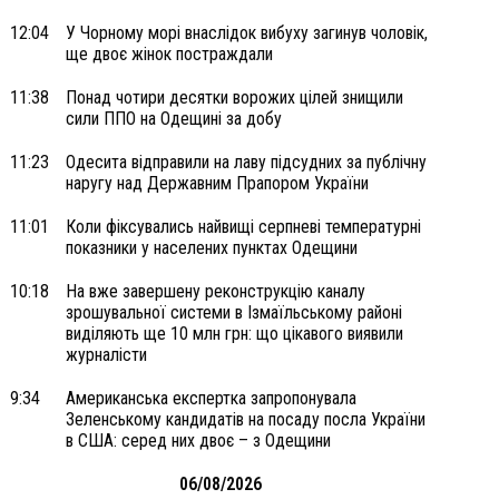
12:04
У Чорному морі внаслідок вибуху загинув чоловік,
ще двоє жінок постраждали
11:38
Понад чотири десятки ворожих цілей знищили
сили ППО на Одещині за добу
11:23
Одесита відправили на лаву підсудних за публічну
наругу над Державним Прапором України
11:01
Коли фіксувались найвищі серпневі температурні
показники у населених пунктах Одещини
10:18
На вже завершену реконструкцію каналу
зрошувальної системи в Ізмаїльському районі
виділяють ще 10 млн грн: що цікавого виявили
журналісти
9:34
Американська експертка запропонувала
Зеленському кандидатів на посаду посла України
в США: серед них двоє – з Одещини
06/08/2026