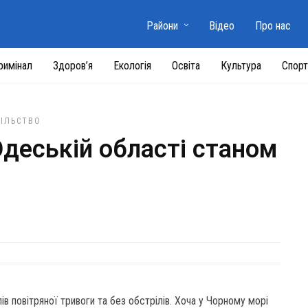
Райони
Відео
Про нас
римінал
Здоров’я
Екологія
Освіта
Культура
Спорт
ПІЛЬСТВО
Одеській області станом
лів повітряної тривоги та без обстрілів. Хоча у Чорному морі