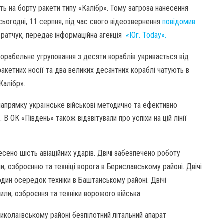
ь на борту ракети типу «Калібр». Тому загроза нанесення
ьогодні, 11 серпня, під час свого відеозвернення
повідомив
 Братчук, передає інформаційна агенція
«Юг. Today».
орабельне угруповання з десяти кораблів укривається від
кетних носії та два великих десантних кораблі чатують в
Калібр».
напрямку українське військові методично та ефективно
В ОК «Південь» також відзвітували про успіхи на цій лінії
сено шість авіаційних ударів. Двічі забезпечено роботу
и, озброєнню та техніці ворога в Бериславському районі. Двічі
дин осередок техніки в Баштанському районі. Двічі
ли, озброєння та техніки ворожого війська.
Миколаївському районі безпілотний літальний апарат