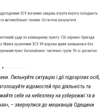
ідрозділами ЗСУ вогневих завдань втрати ворога складають
та автомобільної техніки. Остаточні результати
 вогневий удар по командному пункту 126 окремої бригади
ого Маяка зусиллями ЗСУ 49 ворожа армія залишилася без
ережний пункт батальйонної тактичної групи 76-ої десантно-
ки. Пильнуйте ситуацію і дії підозрілих осіб,
зголошуйте відомостей про діяльність та
жайте себе на небезпеку на узбережжі та в
ах»,
– звернулися до мешканців Одещини