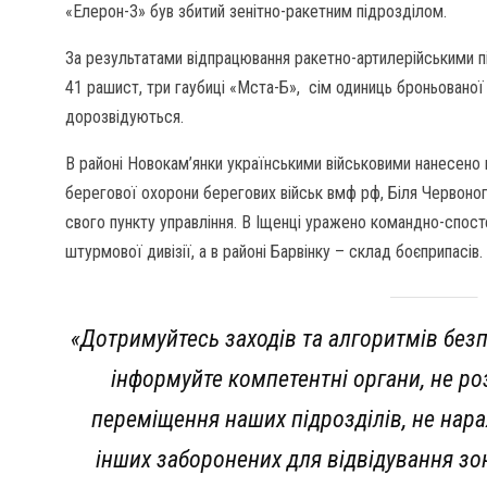
«Елерон-3» був збитий зенітно-ракетним підрозділом.
За результатами відпрацювання ракетно-артилерійськими п
41 рашист, три гаубиці «Мста-Б», сім одиниць броньованої 
дорозвідуються.
В районі Новокам’янки українськими військовими нанесено
берегової охорони берегових військ вмф рф, Біля Червон
свого пункту управління. В Іщенці уражено командно-спост
штурмової дивізії, а в районі Барвінку – склад боєприпасів.
«Дотримуйтесь заходів та алгоритмів безпе
інформуйте компетентні органи, не ро
переміщення наших підрозділів, не нара
інших заборонених для відвідування зон