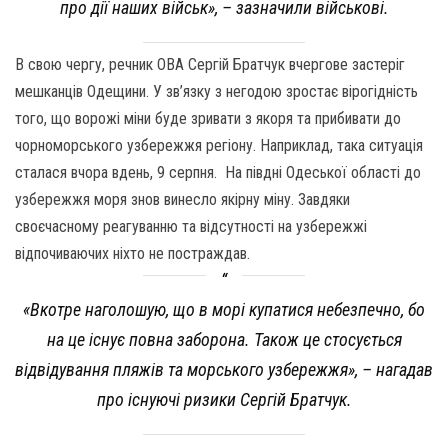
про дії наших військ»,
­– зазначили військові.
В свою чергу, речник ОВА Сергій Братчук вчергове застеріг
мешканців Одещини. У зв’язку з негодою зростає вірогідність
того, що ворожі міни буде зривати з якоря та прибивати до
чорноморського узбережжя регіону. Наприклад, така ситуація
сталася вчора вдень, 9 серпня. На півдні Одеської області до
узбережжя моря знов винесло якірну міну. Завдяки
своєчасному реагуванню та відсутності на узбережжі
відпочиваючих ніхто не постраждав.
«Вкотре наголошую, що в морі купатися небезпечно, бо
на це існує повна заборона. Також це стосується
відвідування пляжів та морського узбережжя»,
– нагадав
про існуючі ризики Сергій Братчук.