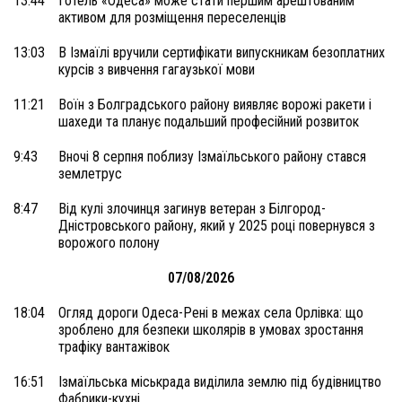
13:44
Готель «Одеса» може стати першим арештованим
активом для розміщення переселенців
13:03
В Ізмаїлі вручили сертифікати випускникам безоплатних
курсів з вивчення гагаузької мови
11:21
Воїн з Болградського району виявляє ворожі ракети і
шахеди та планує подальший професійний розвиток
9:43
Вночі 8 серпня поблизу Ізмаїльського району стався
землетрус
8:47
Від кулі злочинця загинув ветеран з Білгород-
Дністровського району, який у 2025 році повернувся з
ворожого полону
07/08/2026
18:04
Огляд дороги Одеса-Рені в межах села Орлівка: що
зроблено для безпеки школярів в умовах зростання
трафіку вантажівок
16:51
Ізмаїльська міськрада виділила землю під будівництво
Фабрики-кухні